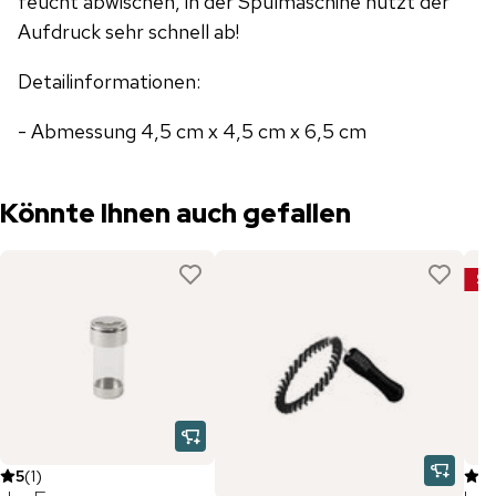
feucht abwischen, in der Spülmaschine nutzt der
Aufdruck sehr schnell ab!
Detailinformationen:
- Abmessung 4,5 cm x 4,5 cm x 6,5 cm
Könnte Ihnen auch gefallen
Sa
5
(
1
)
5
(