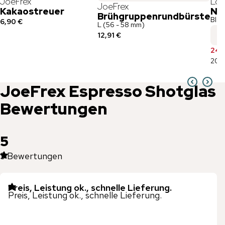
JoeFrex
Lov
JoeFrex
Kakaostreuer
No
Brühgruppenrundbürste
Blac
6,90 €
L (56 - 58 mm)
12,91 €
24,
20 %
JoeFrex
Espresso Shotglas
Bewertungen
5
3
Bewertungen
Preis, Leistung ok., schnelle Lieferung.
Preis, Leistung ok., schnelle Lieferung.