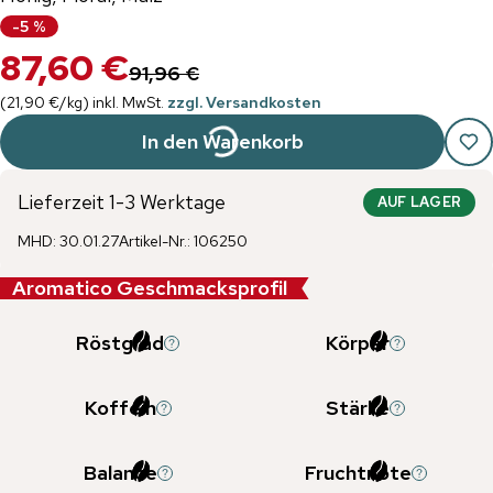
-
5
%
87,60 €
91,96 €
(
21,90 €
/
kg
)
inkl. MwSt.
zzgl. Versandkosten
In den Warenkorb
Lieferzeit 1-3 Werktage
AUF LAGER
MHD
:
30.01.27
Artikel-Nr.
:
106250
Aromatico Geschmacksprofil
Röstgrad
Körper
Koffein
Stärke
Balance
Fruchtnote