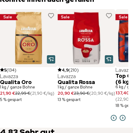
Sale
Sale
Sale
Lavazz
5
(
134
)
4,9
(
210
)
Top C
Lavazza
Lavazza
(6 kg)
Qualita Oro
Qualita Rossa
6 kg / g
1 kg / ganze Bohne
1 kg / ganze Bohne
137,40 €
21,90 €
22,99 €
(
21,90 €
/
kg
)
20,90 €
23,90 €
(
20,90 €
/
kg
)
(
22,90 €
5 % gespart
13 % gespart
18 % gesp
4,83
Sehr gut