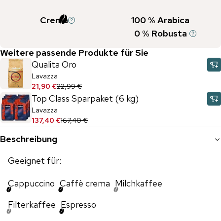
Crema
100
% Arabica
0
% Robusta
Weitere passende Produkte für Sie
Qualita Oro
Lavazza
21,90 €
22,99 €
Top Class Sparpaket (6 kg)
Lavazza
137,40 €
167,40 €
Beschreibung
Geeignet für:
Cappuccino
Caffè crema
Milchkaffee
Filterkaffee
Espresso