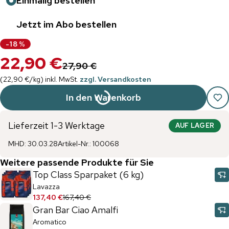
Einmalig bestellen
Jetzt im Abo bestellen
-
18
%
22,90 €
27,90 €
(
22,90 €
/
kg
)
inkl. MwSt.
zzgl. Versandkosten
In den Warenkorb
Lieferzeit 1-3 Werktage
AUF LAGER
MHD
:
30.03.28
Artikel-Nr.
:
100068
Weitere passende Produkte für Sie
Top Class Sparpaket (6 kg)
Lavazza
137,40 €
167,40 €
Gran Bar Ciao Amalfi
Aromatico