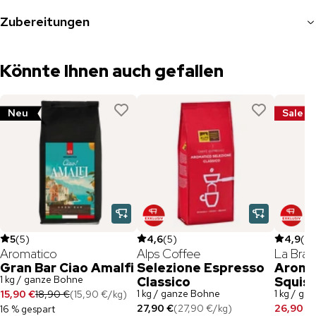
Zubereitungen
Könnte Ihnen auch gefallen
Neu
Sale
5
(
5
)
4,6
(
5
)
4,9
(
27
Aromatico
Alps Coffee
La Brasi
Gran Bar Ciao Amalfi
Selezione Espresso
Aroma
1 kg / ganze Bohne
Classico
Squisi
1 kg / ganze Bohne
1 kg / ga
15,90 €
18,90 €
(
15,90 €
/
kg
)
27,90 €
(
27,90 €
/
kg
)
26,90 €
16 % gespart