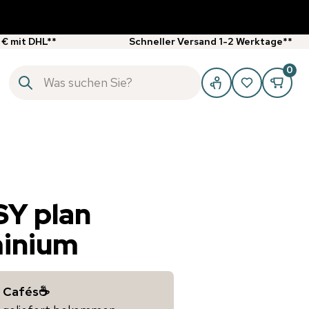
 € mit DHL**
Schneller Versand 1-2 Werktage**
0
Y plan
inium
& Cafés☕️