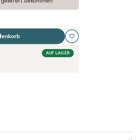
ig geliefert bekommen
renkorb
AUF LAGER