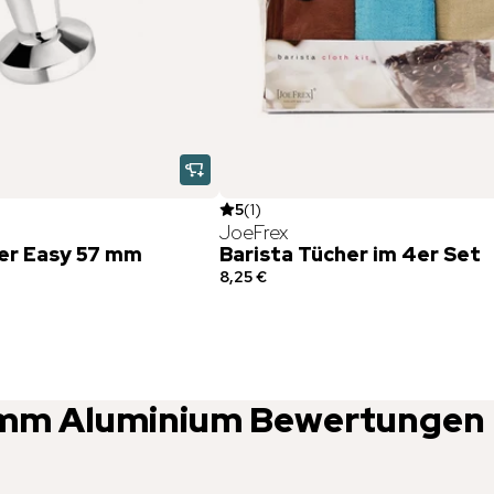
5
(
1
)
JoeFrex
er Easy 57 mm
Barista Tücher im 4er Set
8,25 €
8mm Aluminium
Bewertungen