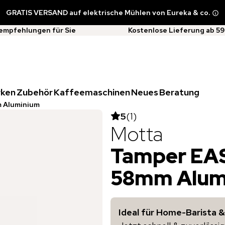
GRATIS VERSAND auf elektrische Mühlen von Eureka & co.
empfehlungen für Sie
Kostenlose Lieferung ab 59
rken
Zubehör
Kaffeemaschinen
Neues
Beratung
 Aluminium
5
(
1
)
Motta
Tamper EAS
58mm Alum
Ideal für Home-Barista 