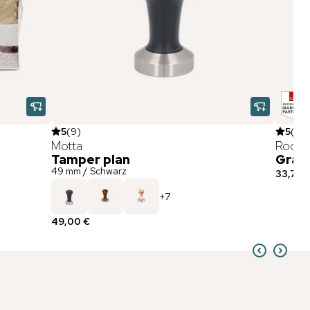
5
(
9
)
5
(
2
)
Motta
Rocket
Tamper plan
Gran
49 mm / Schwarz
33,75 
+
7
49,00 €