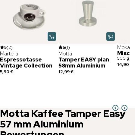
Mokafl
5
(
2
)
5
(
1
)
Misce
Martella
Motta
500 g / 
Espressotasse
Tamper EASY plan
14,90 €
(
Vintage Collection
58mm Aluminium
5,90 €
12,99 €
Motta
Kaffee Tamper Easy
57 mm Aluminium
Bewertungen