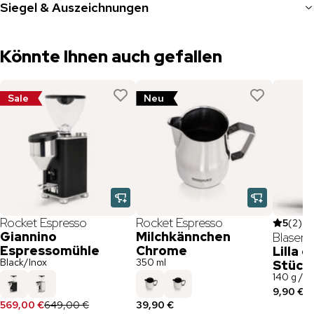
Siegel & Auszeichnungen
Könnte Ihnen auch gefallen
Sale
Neu
Rocket Espresso
Rocket Espresso
5
(
2
)
Giannino
Milchkännchen
Blaserc
Espressomühle
Chrome
Lilla 
Black/Inox
350 ml
Stück
140 g / P
9,90 €
(
7
569,00 €
649,00 €
39,90 €