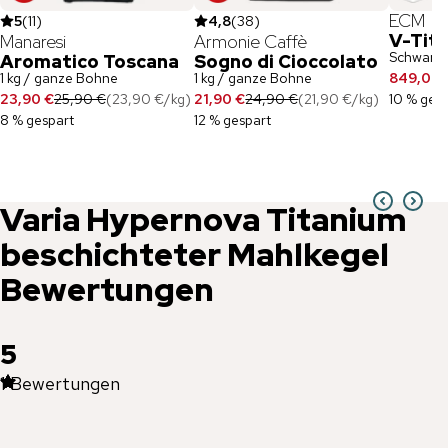
ECM
5
(
11
)
4,8
(
38
)
V-Tit
Manaresi
Armonie Caffè
Schwarz
Aromatico Toscana
Sogno di Cioccolato
1 kg / ganze Bohne
1 kg / ganze Bohne
849,00 
23,90 €
25,90 €
(
23,90 €
/
kg
)
21,90 €
24,90 €
(
21,90 €
/
kg
)
10 % ges
8 % gespart
12 % gespart
Varia
Hypernova Titanium
beschichteter Mahlkegel
Bewertungen
5
1
Bewertungen