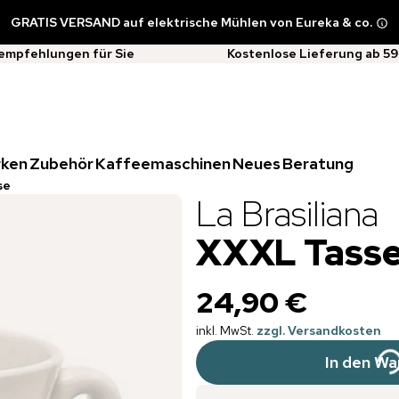
GRATIS VERSAND auf elektrische Mühlen von Eureka & co.
empfehlungen für Sie
Kostenlose Lieferung ab 59
rken
Zubehör
Kaffeemaschinen
Neues
Beratung
se
La Brasiliana
XXXL Tass
24,90 €
inkl. MwSt.
zzgl. Versandkosten
In den Wa