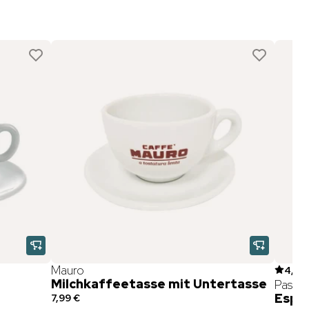
Mauro
4,7
(
7
Milchkaffeetasse mit Untertasse
Passal
Espr
7,99 €