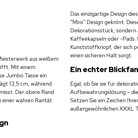
Das einzigartige Design die
"Miro" Design gekrönt. Dies
Dekorationsstück, sondern
Kaffeekapseln oder -Pads. I
Kunststoffknopf, der sich p
einen sicheren Halt sorgt.
 Meisterwerk aus weißem
ifft. Mit einem
Ein echter Blickfa
ese Jumbo Tasse ein
rägt 13,5 cm, während
Egal, ob Sie sie für dekorat
misst. Der obere Rand
Aufbewahrungslösung – diese
 einer wahren Rarität
Setzen Sie ein Zeichen Ihre
außergewöhnlichen XXXL Tas
ign