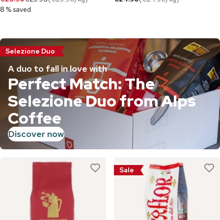
8 % saved
Selezione Duo
A duo to fall in love with
Perfect Match: The
Selezione Duo from Alps
Coffee
Discover now
Sale