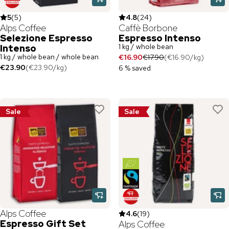
5
(
5
)
4.8
(
24
)
Alps Coffee
Caffè Borbone
Selezione Espresso
Espresso Intenso
1 kg / whole bean
Intenso
1 kg / whole bean / whole bean
€16.90
€17.90
(
€16.90
/
kg
)
€23.90
(
€23.90
/
kg
)
6 % saved
Sale
Sale
Alps Coffee
4.6
(
19
)
Espresso Gift Set
Alps Coffee