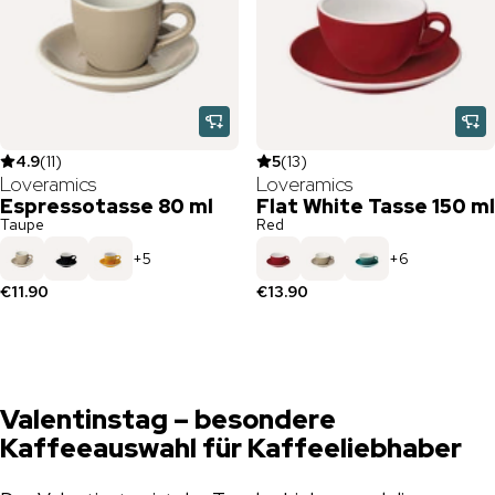
4.9
(
11
)
5
(
13
)
Loveramics
Loveramics
Espressotasse 80 ml
Flat White Tasse 150 ml
Taupe
Red
+
5
+
6
€11.90
€13.90
Valentinstag – besondere
Kaffeeauswahl für Kaffeeliebhaber