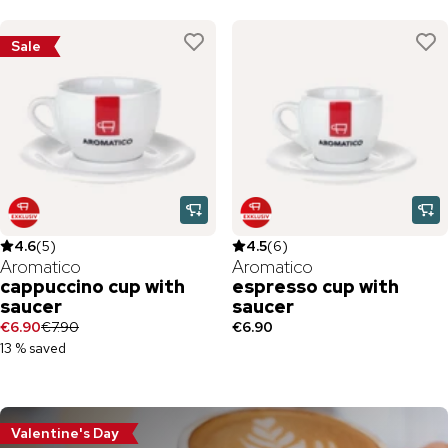
Sale
4.6
(
5
)
4.5
(
6
)
Aromatico
Aromatico
cappuccino cup with
espresso cup with
saucer
saucer
€6.90
€7.90
€6.90
13 % saved
Valentine's Day