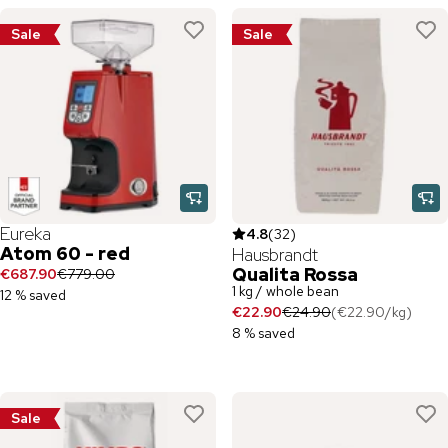
Sale
Sale
Eureka
4.8
(
32
)
Atom 60 - red
Hausbrandt
Qualita Rossa
€687.90
€779.00
1 kg / whole bean
12 % saved
€22.90
€24.90
(
€22.90
/
kg
)
8 % saved
Sale