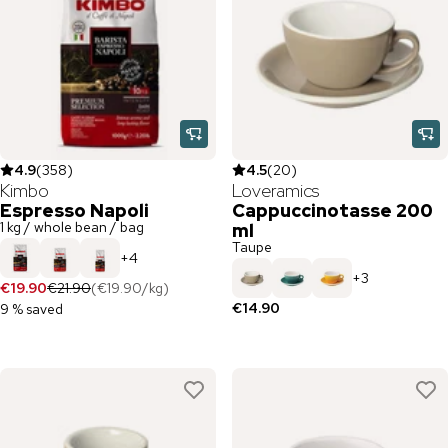
4.9
(
358
)
4.5
(
20
)
Kimbo
Loveramics
Espresso Napoli
Cappuccinotasse 200
1 kg / whole bean / bag
ml
Taupe
+
4
+
3
€19.90
€21.90
(
€19.90
/
kg
)
€14.90
9 % saved