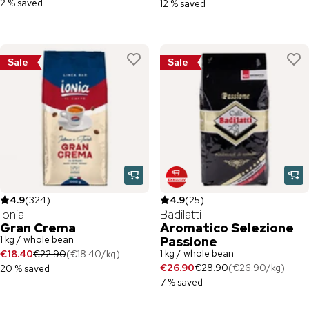
2 % saved
12 % saved
Sale
Sale
4.9
(
324
)
4.9
(
25
)
Ionia
Badilatti
Gran Crema
Aromatico Selezione
1 kg / whole bean
Passione
1 kg / whole bean
€18.40
€22.90
(
€18.40
/
kg
)
€26.90
€28.90
(
€26.90
/
kg
)
20 % saved
7 % saved