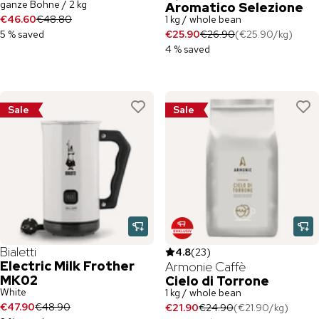
ganze Bohne / 2 kg
Aromatico Selezione
€46.60
€48.80
1 kg / whole bean
5 % saved
€25.90
€26.90
(
€25.90
/
kg
)
4 % saved
Sale
Sale
Bialetti
4.8
(
23
)
Electric Milk Frother
Armonie Caffè
MK02
Cielo di Torrone
White
1 kg / whole bean
€47.90
€48.90
€21.90
€24.90
(
€21.90
/
kg
)