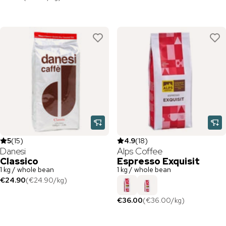
5
(
15
)
4.9
(
18
)
Danesi
Alps Coffee
Classico
Espresso Exquisit
1 kg / whole bean
1 kg / whole bean
€24.90
(
€24.90
/
kg
)
€36.00
(
€36.00
/
kg
)