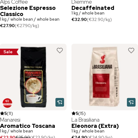
Alps Coffee
Diemme
Selezione Espresso
Decaffeinated
1 kg / whole bean
Classico
1 kg / whole bean / whole bean
€32.90
(
€32.90
/
kg
)
€27.90
(
€27.90
/
kg
)
Sale
5
(
11
)
5
(
15
)
Manaresi
La Brasiliana
Aromatico Toscana
Eleonora (Extra)
1 kg / whole bean
1 kg / whole bean
€23.90
€25.90
(
€23.90
/
kg
)
€24.90
(
€24.90
/
kg
)