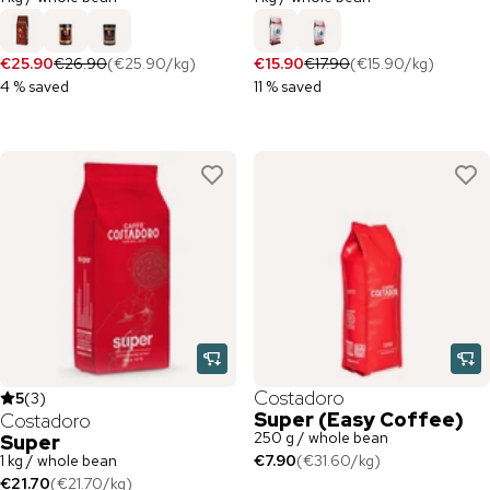
€25.90
€26.90
(
€25.90
/
kg
)
€15.90
€17.90
(
€15.90
/
kg
)
4 % saved
11 % saved
Costadoro
5
(
3
)
Super (Easy Coffee)
Costadoro
250 g / whole bean
Super
1 kg / whole bean
€7.90
(
€31.60
/
kg
)
€21.70
(
€21.70
/
kg
)