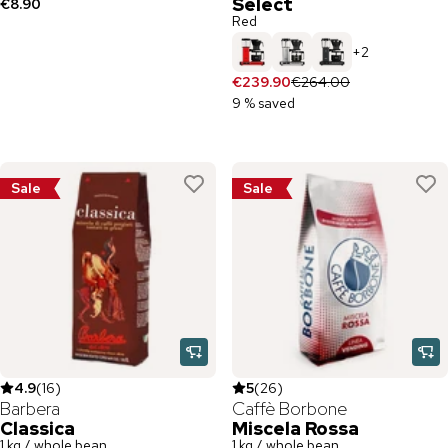
Select
€8.90
Red
+
2
€239.90
€264.00
9 % saved
Sale
Sale
4.9
(
16
)
5
(
26
)
Barbera
Caffè Borbone
Classica
Miscela Rossa
1 kg / whole bean
1 kg / whole bean