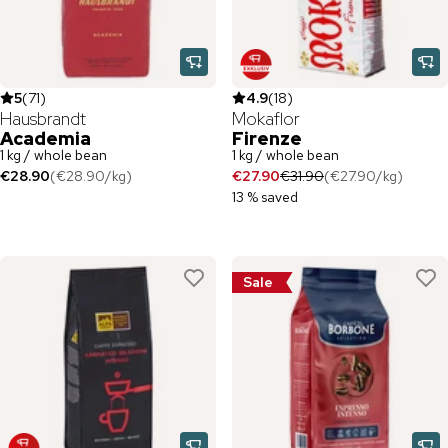
5
(
71
)
4.9
(
18
)
Hausbrandt
Mokaflor
Academia
Firenze
1 kg / whole bean
1 kg / whole bean
€28.90
(
€28.90
/
kg
)
€27.90
€31.90
(
€27.90
/
kg
)
13 % saved
Sale