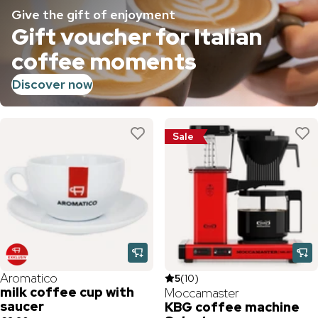
Give the gift of enjoyment
Gift voucher for Italian
coffee moments
Discover now
Sale
Aromatico
5
(
10
)
milk coffee cup with
Moccamaster
saucer
KBG coffee machine