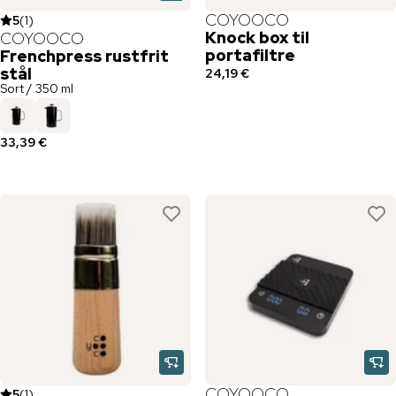
COYOOCO
5
(
1
)
Knock box til
COYOOCO
portafiltre
Frenchpress rustfrit
stål
24,19 €
Sort / 350 ml
33,39 €
COYOOCO
5
(
1
)