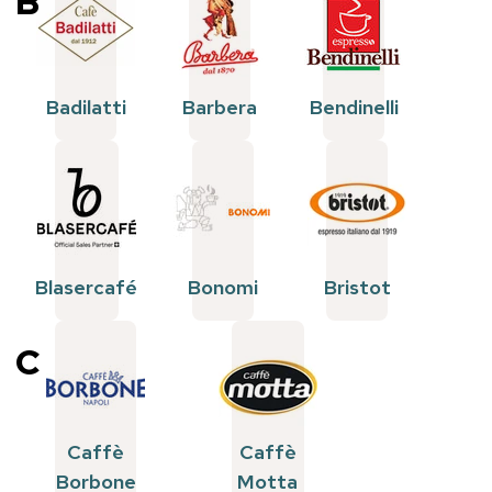
B
Badilatti
Barbera
Bendinelli
Blasercafé
Bonomi
Bristot
C
Caffè
Caffè
Borbone
Motta