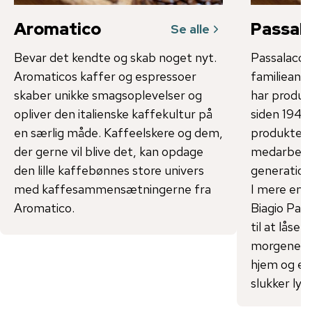
Aromatico
Passal
Se alle
Bevar det kendte og skab noget nyt.
Passalacqua
Aromaticos kaffer og espressoer
familieanli
skaber unikke smagsoplevelser og
har produc
opliver den italienske kaffekultur på
siden 1948.
en særlig måde. Kaffeelskere og dem,
produktet o
der gerne vil blive det, kan opdage
medarbejder
den lille kaffebønnes store univers
generation
med kaffesammensætningerne fra
I mere end
Aromatico.
Biagio Pas
til at låse
morgenen. I
hjem og er
slukker lys