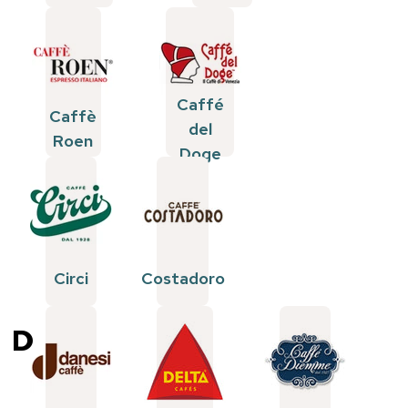
Caffé
Caffè
del
Roen
Doge
Circi
Costadoro
D