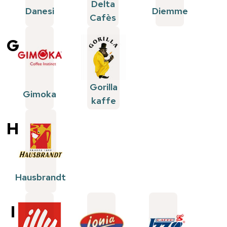
Delta
Danesi
Diemme
Cafès
G
Gorilla
Gimoka
kaffe
H
Hausbrandt
I