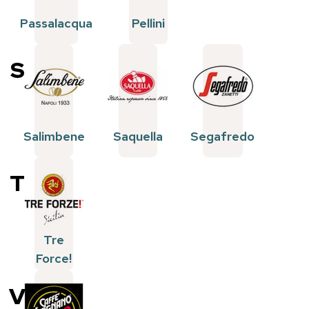
Passalacqua
Pellini
S
Salimbene
Saquella
Segafredo
T
Tre
Force!
V