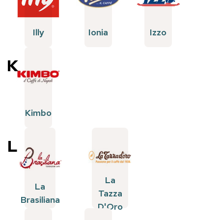
Illy
Ionia
Izzo
K
Kimbo
L
La
La
Tazza
Brasiliana
D'Oro