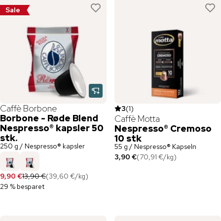
Sale
Caffè Borbone
3
(
1
)
Borbone - Røde Blend
Caffè Motta
Nespresso® kapsler 50
Nespresso® Cremoso
stk.
10 stk
250 g / Nespresso® kapsler
55 g / Nespresso® Kapseln
3,90 €
(
70,91 €
/
kg
)
9,90 €
13,90 €
(
39,60 €
/
kg
)
29 % besparet