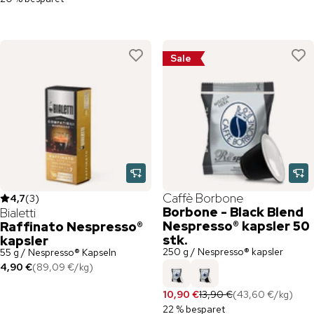
Sale
Caffè Borbone
4,7
(
3
)
Borbone - Black Blend
Bialetti
Nespresso® kapsler 50
Raffinato Nespresso®
stk.
kapsler
250 g / Nespresso® kapsler
55 g / Nespresso® Kapseln
4,90 €
(
89,09 €
/
kg
)
10,90 €
13,90 €
(
43,60 €
/
kg
)
22 % besparet