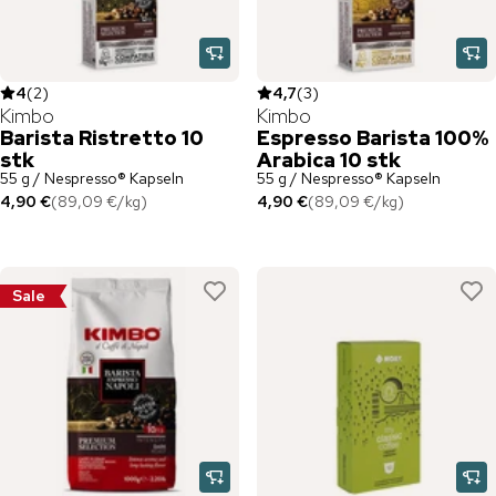
4
(
2
)
4,7
(
3
)
Kimbo
Kimbo
Barista Ristretto 10
Espresso Barista 100%
stk
Arabica 10 stk
55 g / Nespresso® Kapseln
55 g / Nespresso® Kapseln
4,90 €
(
89,09 €
/
kg
)
4,90 €
(
89,09 €
/
kg
)
Sale