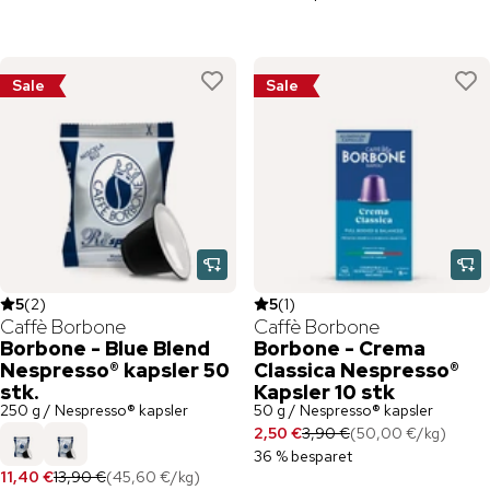
Sale
Sale
5
(
2
)
5
(
1
)
Caffè Borbone
Caffè Borbone
Borbone - Blue Blend
Borbone - Crema
Nespresso® kapsler 50
Classica Nespresso®
stk.
Kapsler 10 stk
250 g / Nespresso® kapsler
50 g / Nespresso® kapsler
2,50 €
3,90 €
(
50,00 €
/
kg
)
36 % besparet
11,40 €
13,90 €
(
45,60 €
/
kg
)