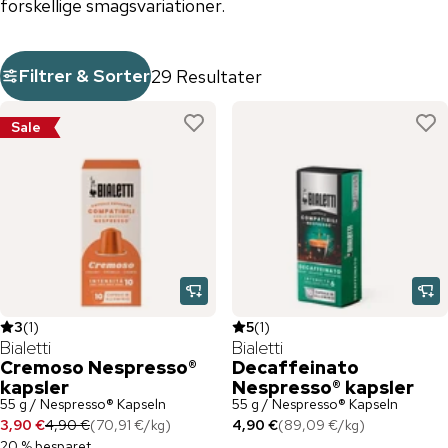
forskellige smagsvariationer.
Filtrer & Sorter
29 Resultater
Sale
3
(
1
)
5
(
1
)
Bialetti
Bialetti
Cremoso Nespresso®
Decaffeinato
kapsler
Nespresso® kapsler
55 g / Nespresso® Kapseln
55 g / Nespresso® Kapseln
3,90 €
4,90 €
(
70,91 €
/
kg
)
4,90 €
(
89,09 €
/
kg
)
20 % besparet