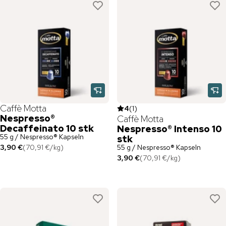
Caffè Motta
4
(
1
)
Nespresso®
Caffè Motta
Decaffeinato 10 stk
Nespresso® Intenso 10
55 g / Nespresso® Kapseln
stk
3,90 €
(
70,91 €
/
kg
)
55 g / Nespresso® Kapseln
3,90 €
(
70,91 €
/
kg
)