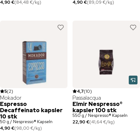
4,90 €
(
84,48 €
/
kg
)
4,90 €
(
89,09 €
/
kg
)
5
(
2
)
4,7
(
10
)
Mokador
Passalacqua
Espresso
Elmir Nespresso®
Decaffeinato kapsler
kapsler 100 stk
550 g / Nespresso® Kapseln
10 stk
50 g / Nespresso® Kapseln
22,90 €
(
41,64 €
/
kg
)
4,90 €
(
98,00 €
/
kg
)