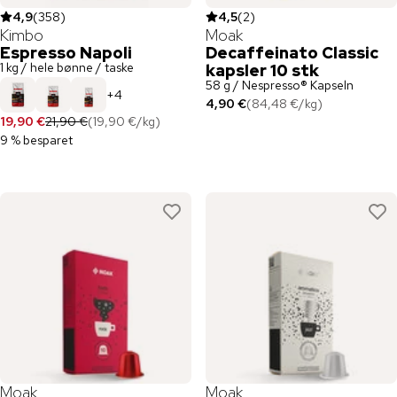
4,9
(
358
)
4,5
(
2
)
Kimbo
Moak
Espresso Napoli
Decaffeinato Classic
1 kg / hele bønne / taske
kapsler 10 stk
58 g / Nespresso® Kapseln
+
4
4,90 €
(
84,48 €
/
kg
)
19,90 €
21,90 €
(
19,90 €
/
kg
)
9 % besparet
Moak
Moak