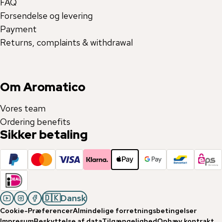
FAQ
Forsendelse og levering
Payment
Returns, complaints & withdrawal
Om Aromatico
Vores team
Ordering benefits
Sikker betaling
🇩🇰
Dansk
Cookie-Præferencer
Almindelige forretningsbetingelser
Impresum
Beskyttelse af data
Tilgængelighed
Ophæv kontrakt