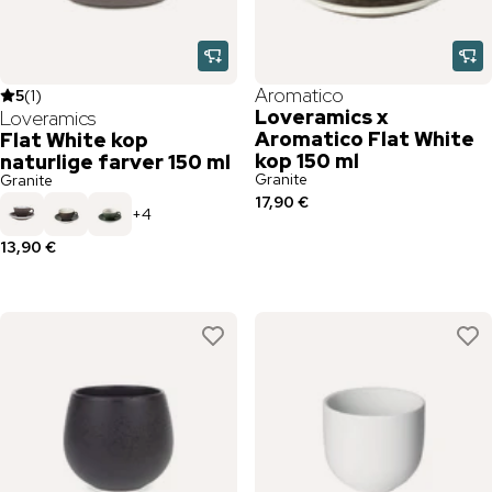
Aromatico
5
(
1
)
Loveramics x
Loveramics
Aromatico Flat White
Flat White kop
kop 150 ml
naturlige farver 150 ml
Granite
Granite
17,90 €
+
4
13,90 €