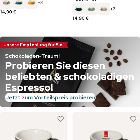
+
3
+
2
14,90 €
14,90 €
Unsere Empfehlung für Sie
Schokoladen-Traum!
Probieren Sie diesen
beliebten & schokoladigen
Espresso!
Jetzt zum Vorteilspreis probieren