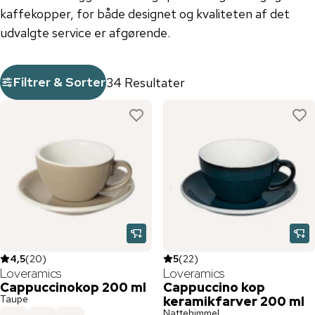
kaffekopper, for både designet og kvaliteten af ​​det
udvalgte service er afgørende.
Filtrer & Sorter
34 Resultater
4,5
(
20
)
5
(
22
)
Loveramics
Loveramics
Cappuccinokop 200 ml
Cappuccino kop
Taupe
keramikfarver 200 ml
Nattehimmel