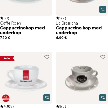
5
(
1
)
5
(
2
)
Caffè Roen
La Brasiliana
Cappuccinokop med
Cappuccino kop med
underkop
underkop
7,70 €
6,90 €
Sale
4,6
(
5
)
5
(
3
)