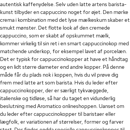
autentisk kaffenydelse. Selv uden latte artens barista-
kunst tilbyder en cappuccino noget for øjet. Den mørke
crema i kombination med det lyse mælkeskum skaber et
smukt mønster. Det flotte look af den cremede
cappuccino, som er skabt af opskummet mælk,
kommer virkelig til sin ret i en smart cappuccinokop med
matchende underkop, for eksempel lavet af porcelæn.
Det er typisk for cappuccinokopper at have et håndtag
og en lidt større diameter end andre kopper. På denne
måde får du plads nok i koppen, hvis du vil prøve dig
frem med latte art som barista. Hvis du leder efter
cappuccinokopper, der er særligt tykvæggede,
italienske og tidløse, så har du taget en vidunderlig
beslutning med Aromatico onlineshoppen. Uanset om
du leder efter cappuccinokopper til baristaer eller
lægfolk, er variationen af ​​størrelser, former og farver
stort. Der findes endda specielle cappuccinokopper til