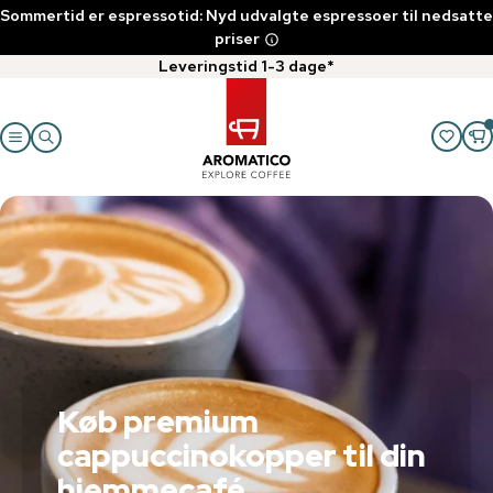
Sommertid er espressotid: Nyd udvalgte espressoer til nedsatte
priser
Leveringstid 1-3 dage*
Køb premium
cappuccinokopper til din
hjemmecafé