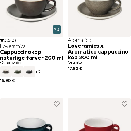
Aromatico
3,5
(
2
)
Loveramics x
Loveramics
Aromatico cappuccino
Cappuccinokop
kop 200 ml
naturlige farver 200 ml
Granite
Gunpowder
17,90 €
+
3
15,90 €