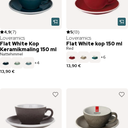
4,9
(
7
)
5
(
13
)
Loveramics
Loveramics
Flat White Kop
Flat White kop 150 ml
Red
Keramikmaling 150 ml
Nattehimmel
+
6
+
4
13,90 €
13,90 €