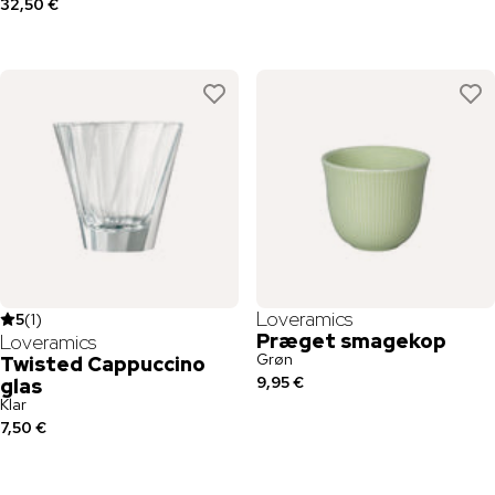
32,50 €
Loveramics
5
(
1
)
Præget smagekop
Loveramics
Grøn
Twisted Cappuccino
9,95 €
glas
Klar
7,50 €