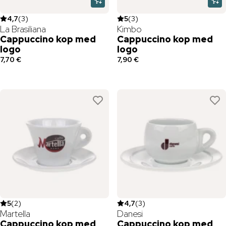
4,7
(
3
)
5
(
3
)
La Brasiliana
Kimbo
Cappuccino kop med
Cappuccino kop med
logo
logo
7,70 €
7,90 €
5
(
2
)
4,7
(
3
)
Martella
Danesi
Cappuccino kop med
Cappuccino kop med