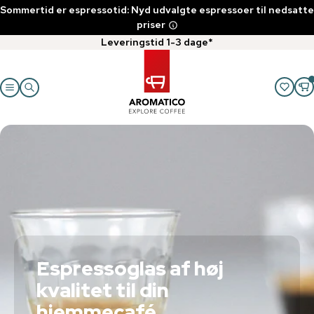
Sommertid er espressotid: Nyd udvalgte espressoer til nedsatte
priser
Leveringstid 1-3 dage*
Espressoglas af høj
kvalitet til din
hjemmecafé