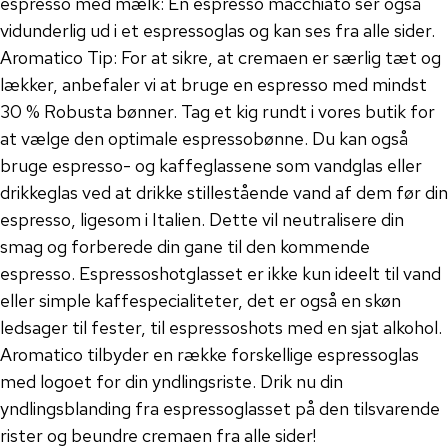
espresso med mælk: En espresso macchiato ser også
vidunderlig ud i et espressoglas og kan ses fra alle sider.
Aromatico Tip: For at sikre, at cremaen er særlig tæt og
lækker, anbefaler vi at bruge en espresso med mindst
30 % Robusta bønner. Tag et kig rundt i vores butik for
at vælge den optimale espressobønne. Du kan også
bruge espresso- og kaffeglassene som vandglas eller
drikkeglas ved at drikke stillestående vand af dem før din
espresso, ligesom i Italien. Dette vil neutralisere din
smag og forberede din gane til den kommende
espresso. Espressoshotglasset er ikke kun ideelt til vand
eller simple kaffespecialiteter, det er også en skøn
ledsager til fester, til espressoshots med en sjat alkohol.
Aromatico tilbyder en række forskellige espressoglas
med logoet for din yndlingsriste. Drik nu din
yndlingsblanding fra espressoglasset på den tilsvarende
rister og beundre cremaen fra alle sider!