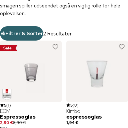
smagen spiller udseendet også en vigtig rolle for hele
oplevelsen.
Filtrer & Sorter
2 Resultater
Sale
5
(
1
)
5
(
8
)
ECM
Kimbo
Espressoglas
espressoglas
2,90 €
6,90 €
1,94 €