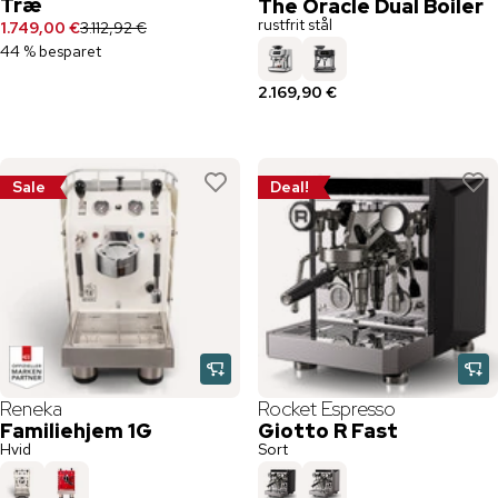
Træ
The Oracle Dual Boiler
rustfrit stål
1.749,00 €
3.112,92 €
44 % besparet
2.169,90 €
Sale
Deal!
Reneka
Rocket Espresso
Familiehjem 1G
Giotto R Fast
Hvid
Sort