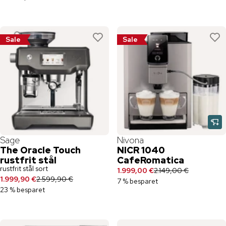
Sale
Sale
Sage
Nivona
The Oracle Touch
NICR 1040
rustfrit stål
CafeRomatica
rustfrit stål sort
1.999,00 €
2.149,00 €
1.999,90 €
2.599,90 €
7 % besparet
23 % besparet