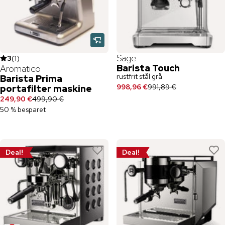
Sage
3
(
1
)
Barista Touch
Aromatico
rustfrit stål grå
Barista Prima
998,96 €
991,89 €
portafilter maskine
249,90 €
499,90 €
50 % besparet
Deal!
Deal!