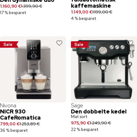
kaffemaskine
1.160,90 €
1.399,90 €
1.149,00 €
1.199,00 €
17 % besparet
4 % besparet
Sale
Sale
Nivona
Sage
NICR 930
Den dobbelte kedel
Mat sort
CafeRomatica
975,90 €
1.249,90 €
799,00 €
1.253,89 €
22 % besparet
36 % besparet