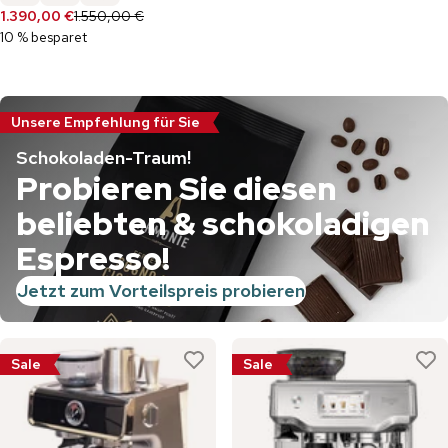
1.390,00 €
1.550,00 €
10 % besparet
Unsere Empfehlung für Sie
Schokoladen-Traum!
Probieren Sie diesen
beliebten & schokoladigen
Espresso!
Jetzt zum Vorteilspreis probieren
Sale
Sale