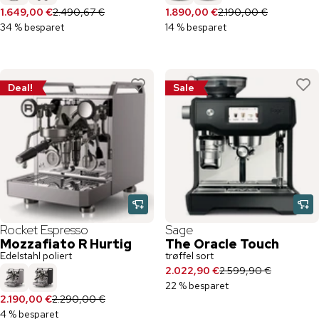
1.649,00 €
2.490,67 €
1.890,00 €
2.190,00 €
34 % besparet
14 % besparet
Deal!
Sale
Rocket Espresso
Sage
Mozzafiato R Hurtig
The Oracle Touch
Edelstahl poliert
trøffel sort
2.022,90 €
2.599,90 €
22 % besparet
2.190,00 €
2.290,00 €
4 % besparet