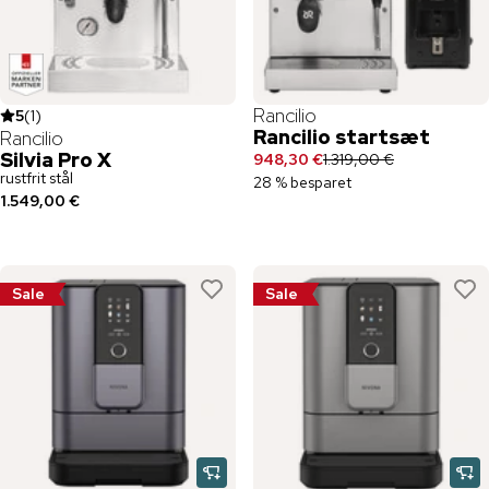
Rancilio
5
(
1
)
Rancilio startsæt
Rancilio
Silvia Pro X
948,30 €
1.319,00 €
rustfrit stål
28 % besparet
1.549,00 €
Sale
Sale