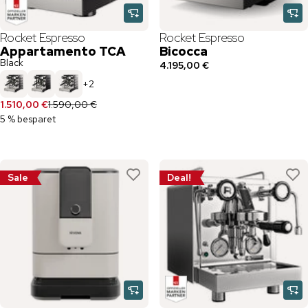
Rocket Espresso
Rocket Espresso
Appartamento TCA
Bicocca
Black
4.195,00 €
+
2
1.510,00 €
1.590,00 €
5 % besparet
Sale
Deal!