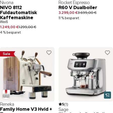
Nivona
Rocket Espresso
NIVO 8112
R60 V Dualboiler
Fuldautomatisk
3.299,00 €
3.699,00 €
Kaffemaskine
11 % besparet
Weiß
1.249,00 €
1.299,00 €
4 % besparet
Sale
Reneka
5
(
1
)
Family Home V3 Hvid +
Sage