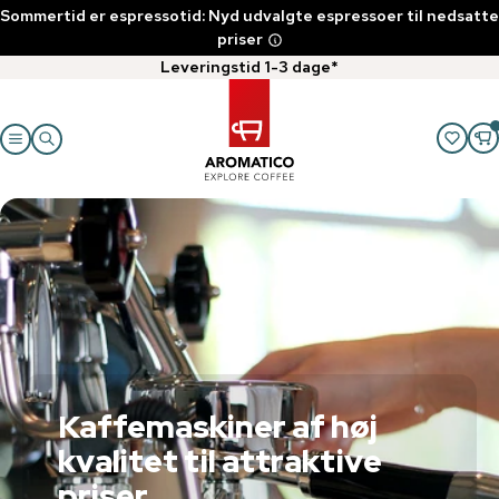
Sommertid er espressotid: Nyd udvalgte espressoer til nedsatte
priser
Leveringstid 1-3 dage*
Kaffemaskiner af høj
kvalitet til attraktive
priser