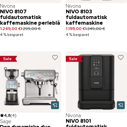
Nivona
Nivona
NIVO 8107
NIVO 8103
fuldautomatisk
fuldautomatisk
kaffemaskine perleblå
kaffemaskine
1.249,00 €
1.299,00 €
1.199,00 €
1.249,00 €
4 % besparet
4 % besparet
Sale
Sale
Nivona
4,8
(
4
)
NIVO 8101
Sage
fuldautomatisk
Den dynamiske duo