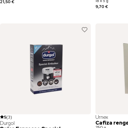
18 x 5 g
21,50 €
9,70 €
Urnex
5
(
3
)
Cafiza reng
Durgol
250 g