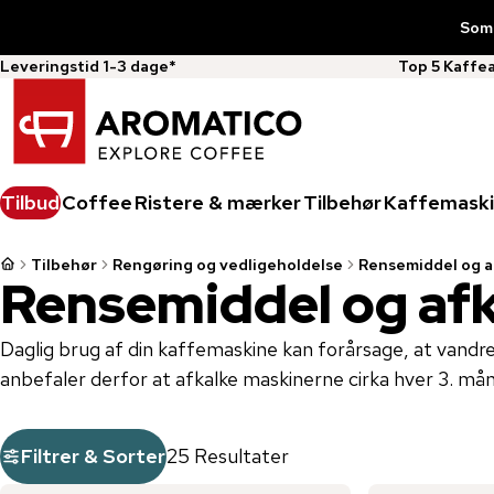
Somm
Leveringstid 1-3 dage*
Top 5 Kaffe
Tilbud
Coffee
Ristere & mærker
Tilbehør
Kaffemaski
Tilbehør
Rengøring og vedligeholdelse
Rensemiddel og a
Rensemiddel og af
Daglig brug af din kaffemaskine kan forårsage, at vandres
anbefaler derfor at afkalke maskinerne cirka hver 3. må
Filtrer & Sorter
25 Resultater