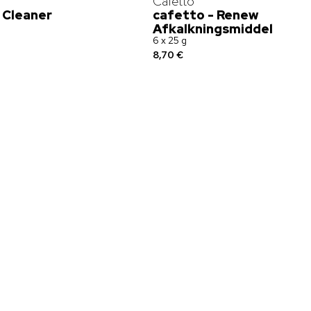
Cafetto
 Cleaner
cafetto - Renew
Afkalkningsmiddel
6 x 25 g
8,70 €