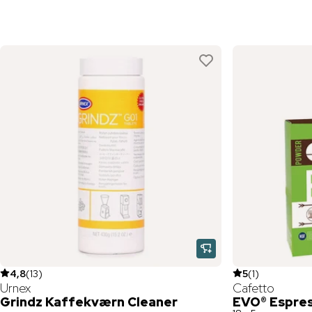
4,8
(
13
)
5
(
1
)
Urnex
Cafetto
Grindz Kaffekværn Cleaner
EVO® Espres