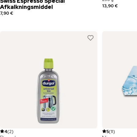
Swiss Espresso Special
13,90 €
Afkalkningsmiddel
7,90 €
4
(
2
)
5
(
11
)