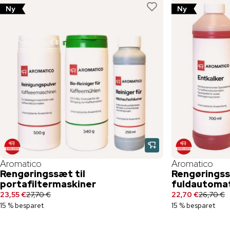
Ny
Ny
Aromatico
Aromatico
Rengøringssæt til
Rengøringss
portafiltermaskiner
fuldautomat
23,55 €
27,70 €
22,70 €
26,70 €
15 % besparet
15 % besparet