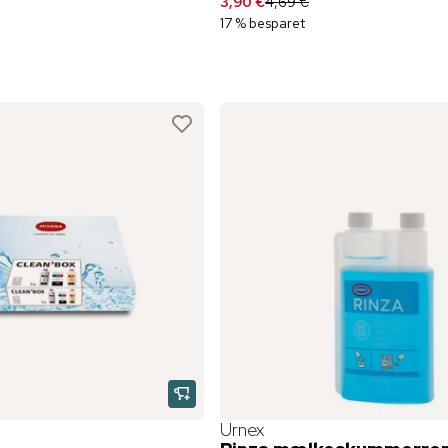
3,90 €
4,69 €
17 % besparet
Urnex