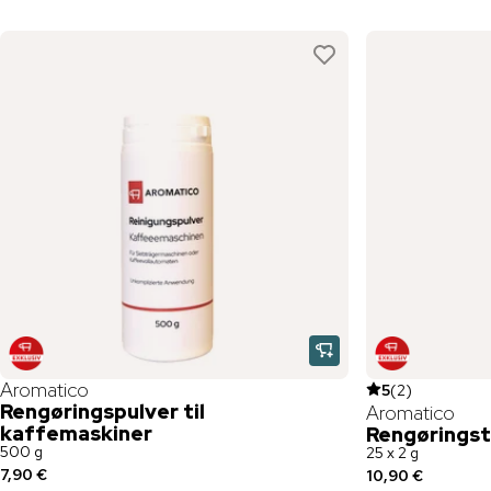
Aromatico
5
(
2
)
Rengøringspulver til
Aromatico
kaffemaskiner
Rengøringst
500 g
25 x 2 g
7,90 €
10,90 €