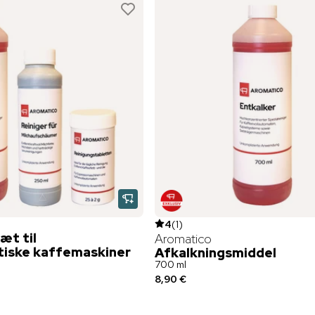
4
(
1
)
æt til
Aromatico
iske kaffemaskiner
Afkalkningsmiddel
700 ml
8,90 €