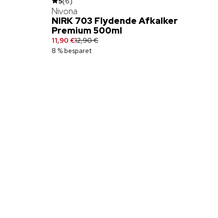
5
(
6
)
Nivona
NIRK 703 Flydende Afkalker
Premium 500ml
11,90 €
12,90 €
8 % besparet