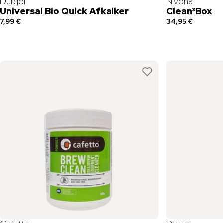
Durgol
Nivona
Universal Bio Quick Afkalker
Clean³Box
7,99 €
34,95 €