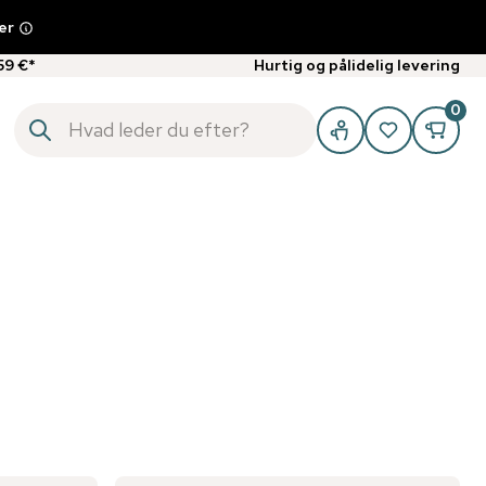
er
59 €*
Hurtig og pålidelig levering
0