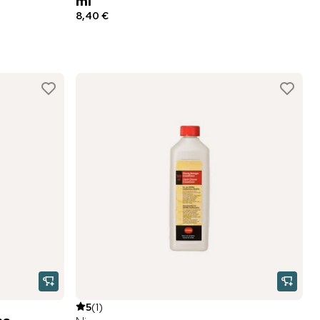
ml
8,40 €
5
(
1
)