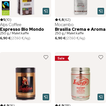
5
(
10
)
4,8
(
62
)
Alps Coffee
Mocambo
Espresso Bio Mondo
Brasilia Crema e Aroma
250 g / Malet kaffe
250 g / Malet kaffe
6,90 €
(
27,60 €
/
kg
)
6,90 €
(
27,60 €
/
kg
)
Sale
4,9
(
16
)
4,9
(
118
)