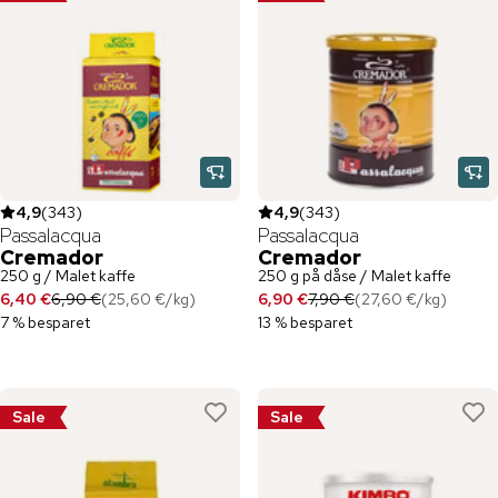
4,9
(
343
)
4,9
(
343
)
Passalacqua
Passalacqua
Cremador
Cremador
250 g / Malet kaffe
250 g på dåse / Malet kaffe
6,40 €
6,90 €
(
25,60 €
/
kg
)
6,90 €
7,90 €
(
27,60 €
/
kg
)
7 % besparet
13 % besparet
Sale
Sale