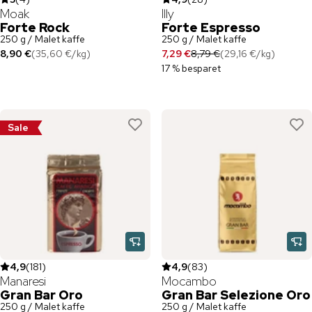
Moak
Illy
Forte Rock
Forte Espresso
250 g / Malet kaffe
250 g / Malet kaffe
8,90 €
(
35,60 €
/
kg
)
7,29 €
8,79 €
(
29,16 €
/
kg
)
17 % besparet
Sale
4,9
(
181
)
4,9
(
83
)
Manaresi
Mocambo
Gran Bar Oro
Gran Bar Selezione Oro
250 g / Malet kaffe
250 g / Malet kaffe