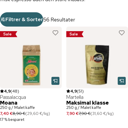
Filtrer & Sorter
56 Resultater
Sale
Sale
4,9
(
48
)
4,9
(
51
)
Passalacqua
Martella
Moana
Maksimal klasse
250 g / Malet kaffe
250 g / Malet kaffe
7,40 €
8,90 €
(
29,60 €
/
kg
)
7,90 €
7,90 €
(
31,60 €
/
kg
)
17 % besparet