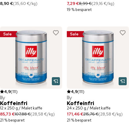
8,90 €
(
35,60 €
/
kg
)
7,29 €
8,99 €
(
29,16 €
/
kg
)
19 % besparet
Sale
Sale
4,9
(
111
)
4,9
(
111
)
Illy
Illy
Koffeinfri
Koffeinfri
12 x 250 g / Malet kaffe
24 x 250 g / Malet kaffe
85,73 €
107,88 €
(
28,58 €
/
kg
)
171,46 €
215,76 €
(
28,58 €
/
kg
)
21 % besparet
21 % besparet