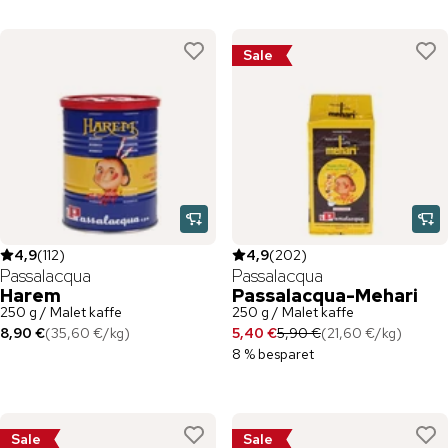
Sale
4,9
(
112
)
4,9
(
202
)
Passalacqua
Passalacqua
Harem
Passalacqua-Mehari
250 g / Malet kaffe
250 g / Malet kaffe
8,90 €
(
35,60 €
/
kg
)
5,40 €
5,90 €
(
21,60 €
/
kg
)
8 % besparet
Sale
Sale