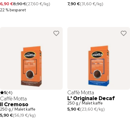
6,90 €
8,90 €
(
27,60 €
/
kg
)
7,90 €
(
31,60 €
/
kg
)
22 % besparet
Caffè Motta
5
(
4
)
L' Originale Decaf
Caffè Motta
250 g / Malet kaffe
Il Cremoso
250 g / Malet kaffe
5,90 €
(
23,60 €
/
kg
)
5,90 €
(
56,19 €
/
kg
)