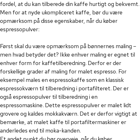
fordel, at du kan tilberede din kaffe hurtigt og bekvemt.
Men for at nyde ukompliceret kaffe, bør du være
opmærksom på disse egenskaber, når du køber
espressopulver:
Først skal du være opmærksom på bønnernes maling –
men hvad betyder det? Ikke enhver maling er egnet til
enhver form for kaffetilberedning. Derfor er der
forskellige grader af maling for malet espresso. For
eksempel males en espressokaffe som en klassisk
espressokværn til tilberedning i portafilteret. Der er
også espressopulver til tilberedning i en
espressomaskine. Dette espressopulver er malet lidt
grovere og kaldes mokkakværn. Det er derfor vigtigt at
bemærke, at malet kaffe til portafiltermaskiner er
anderledes end til moka-kanden.
Et andet punkt du bør overveje, når du køber