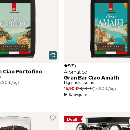
5
(
5
)
 Ciao Portofino
Aromatico
e
Gran Bar Ciao Amalfi
5,90 €
/
kg
)
1 kg / hele bønne
15,90 €
18,90 €
(
15,90 €
/
kg
)
16 % besparet
Deal!