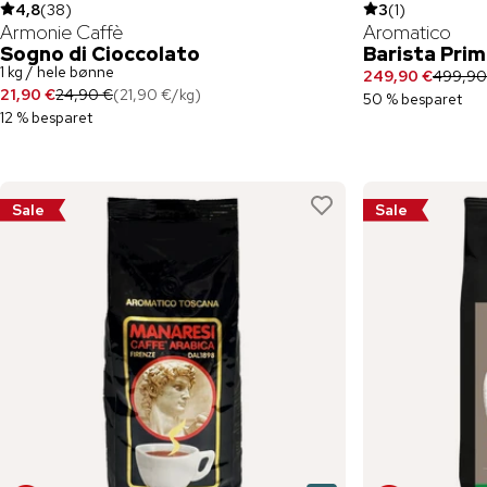
4,8
(
38
)
3
(
1
)
Armonie Caffè
Aromatico
Sogno di Cioccolato
Barista Prim
1 kg / hele bønne
249,90 €
499,90
21,90 €
24,90 €
(
21,90 €
/
kg
)
50 % besparet
12 % besparet
Sale
Sale