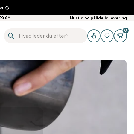
er
59 €*
Hurtig og pålidelig levering
0