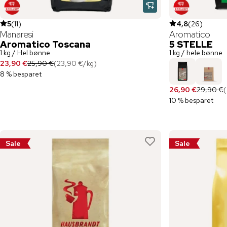
5
(
11
)
4,8
(
26
)
Manaresi
Aromatico
Aromatico Toscana
5 STELLE
1 kg / Hel bønne
1 kg / hele bønne
23,90 €
25,90 €
(
23,90 €
/
kg
)
8 % besparet
26,90 €
29,90 €
(
10 % besparet
Sale
Sale