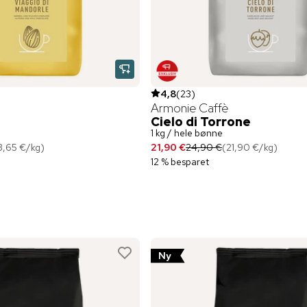
4,8
(
23
)
Armonie Caffè
Cielo di Torrone
1 kg / hele bønne
3,65 €
/
kg
)
21,90 €
24,90 €
(
21,90 €
/
kg
)
12 % besparet
Ny