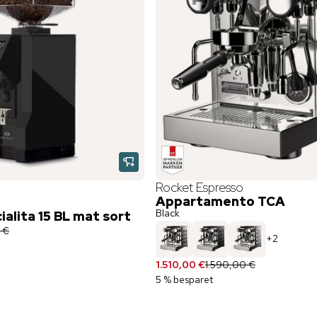
Rocket Espresso
Appartamento TCA
Black
alita 15 BL mat sort
 €
+
2
1.510,00 €
1.590,00 €
5 % besparet