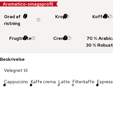
Aromatico-smagsprofil
Grad af
Krop
Koffein
ristning
Frugtnote
Crema
70
% Arabic
30
% Robust
Beskrivelse
Velegnet til:
Cappuccino
Kaffe crema
Latte
Filterkaffe
Espress