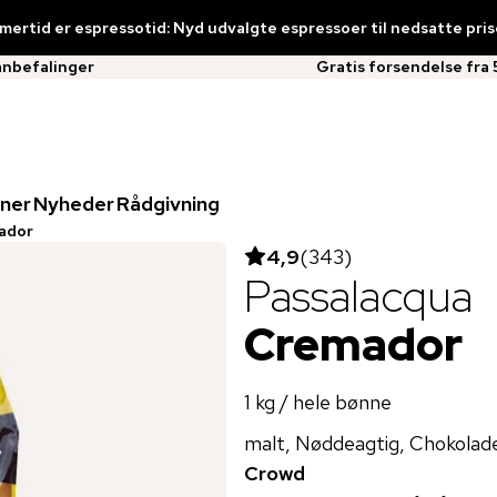
ertid er espressotid: Nyd udvalgte espressoer til nedsatte pris
anbefalinger
Gratis forsendelse fra 
ner
Nyheder
Rådgivning
ador
4,9
(
343
)
Passalacqua
Cremador
1 kg / hele bønne
malt, Nøddeagtig, Chokolad
Crowd