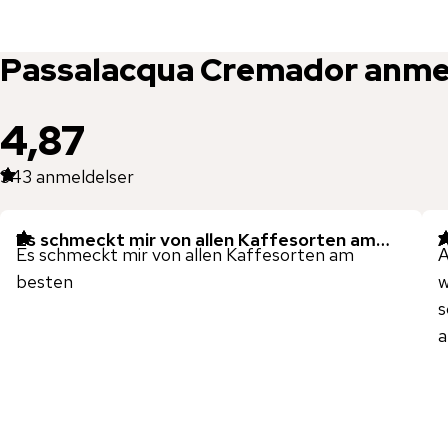
Passalacqua
Cremador
anme
4,87
343
anmeldelser
Es schmeckt mir von allen Kaffesorten am…
A
Es schmeckt mir von allen Kaffesorten am
A
besten
w
s
a