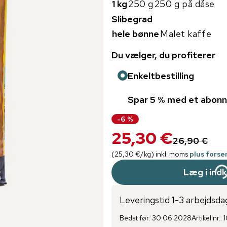
1 kg
250 g
250 g på dåse
Slibegrad
hele bønne
Malet kaffe
Du vælger, du profiterer
Enkeltbestilling
Spar 5 % med et abon
-
6
%
25,30 €
26,90 €
(
25,30 €
/
kg
)
inkl. moms
plus fors
Læg i ind
Leveringstid 1-3 arbejdsda
Bedst før
:
30.06.2028
Artikel nr.
: