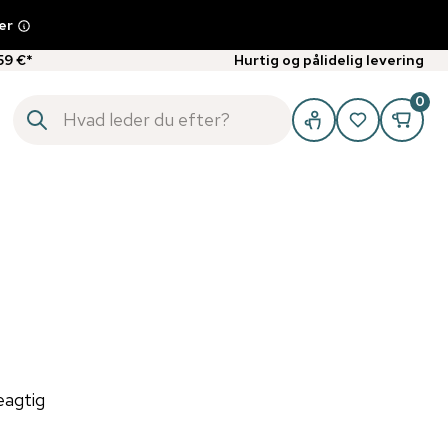
er
59 €*
Hurtig og pålidelig levering
0
eagtig