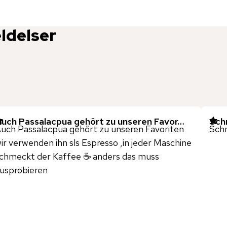
ldelser
uch Passalacpua gehört zu unseren Favor…
Sch
uch Passalacpua gehört zu unseren Favoriten
Sch
ir verwenden ihn sls Espresso ,in jeder Maschine
chmeckt der Kaffee ☕️ anders das muss
usprobieren