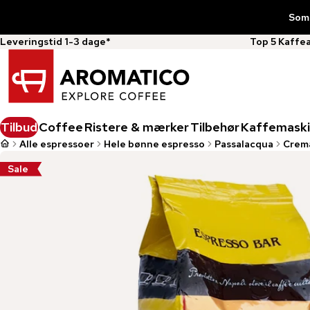
Somm
Leveringstid 1-3 dage*
Top 5 Kaffe
Tilbud
Coffee
Ristere & mærker
Tilbehør
Kaffemaski
Alle espressoer
Hele bønne espresso
Passalacqua
Crem
Sale