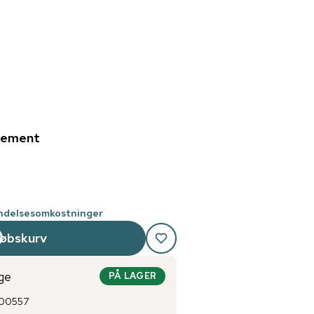
nement
endelsesomkostninger
købskurv
ge
PÅ LAGER
100557