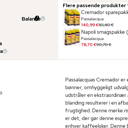
Flere passende produkter t
Cremador sparepakk
Balance
Passalacqua
140,99 €
161,40 €
Napoli smagspakke (
Passalacqua
a
78,70 €
90,70 €
a
Passalacquas Cremador er 
bønner, omhyggeligt udvalgt
o
udstråler en ekstraordinær 
blanding resulterer i en af
frugtighed. Denne mørke ris
er det, der gør denne espres
enhver kaffeelsker. Denne bla