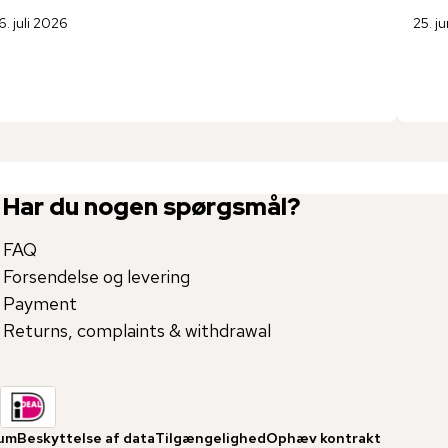
6. juli 2026
25. j
Har du nogen spørgsmål?
FAQ
Forsendelse og levering
Payment
Returns, complaints & withdrawal
um
Beskyttelse af data
Tilgængelighed
Ophæv kontrakt