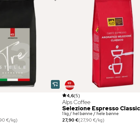
4,6
(
5
)
Alps Coffee
Selezione Espresso Classi
1 kg / hel bønne / hele bønne
,90 €
/
kg
)
27,90 €
(
27,90 €
/
kg
)