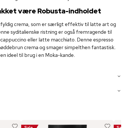
takket være Robusta-indholdet
ldig crema, som er særligt effektiv til latte art og
nne syditalienske ristning er også fremragende til
appuccino eller latte macchiato. Denne espresso
lnøddebrun crema og smager simpelthen fantastisk.
en ideel til brug i en Moka-kande.
Sale
Sale