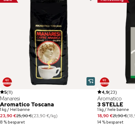
5
(
11
)
4,9
(
23
)
Manaresi
Aromatico
Aromatico Toscana
3 STELLE
1 kg / Hel bønne
1 kg / hele bønne
23,90 €
25,90 €
(
23,90 €
/
kg
)
18,90 €
21,90 €
(
18
8 % besparet
14 % besparet