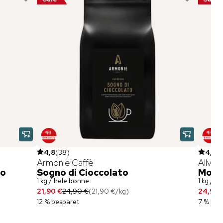
4,8
(
38
)
4,8
(
Armonie Caffè
Allven
co
Sogno di Cioccolato
Mons
1 kg / hele bønne
1 kg / h
21,90 €
24,90 €
(
21,90 €
/
kg
)
24,90 
12 % besparet
7 % bes