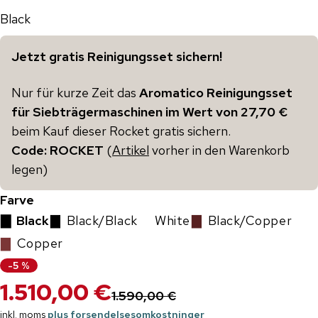
Black
Jetzt gratis Reinigungsset sichern!
Nur für kurze Zeit das
Aromatico Reinigungsset
für Siebträgermaschinen im Wert von 27,70 €
beim Kauf dieser Rocket gratis sichern.
Code: ROCKET
(
Artikel
vorher in den Warenkorb
legen)
Farve
▇
Black
▇
Black/Black
▇
White
▇
Black/Copper
▇
Copper
-
5
%
1.510,00 €
1.590,00 €
inkl. moms
plus forsendelsesomkostninger