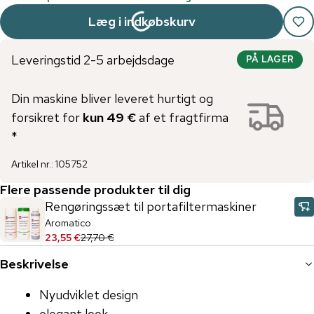
Læg i indkøbskurv
Leveringstid 2-5 arbejdsdage
PÅ LAGER
Din maskine bliver leveret hurtigt og
forsikret for
kun 49 €
af et fragtfirma
*
Artikel nr.
:
105752
Flere passende produkter til dig
Rengøringssæt til portafiltermaskiner
Aromatico
23,55 €
27,70 €
Beskrivelse
Nyudviklet design
elegant look