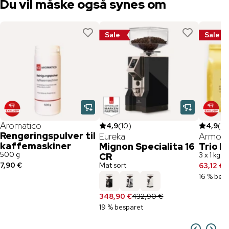
Du vil måske også synes om
Sale
Sale
Aromatico
4,9
(
10
)
4,9
(
7
)
Rengøringspulver til
Eureka
Armoni
kaffemaskiner
Mignon Specialita 16
Trio E
500 g
3 x 1 kg 
CR
7,90 €
Mat sort
63,12 €
7
16 % bes
348,90 €
432,90 €
19 % besparet