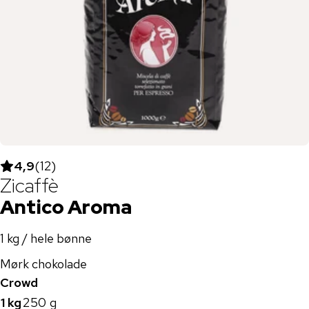
4,9
(
12
)
Zicaffè
Antico Aroma
1 kg / hele bønne
Mørk chokolade
Crowd
1 kg
250 g