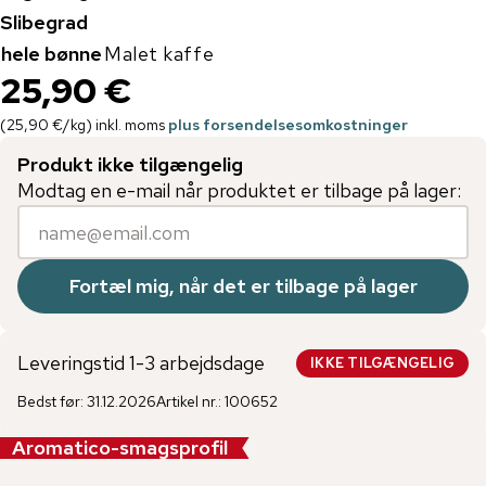
Slibegrad
hele bønne
Malet kaffe
25,90 €
(
25,90 €
/
kg
)
inkl. moms
plus forsendelsesomkostninger
Produkt ikke tilgængelig
Modtag en e-mail når produktet er tilbage på lager:
Fortæl mig, når det er tilbage på lager
Leveringstid 1-3 arbejdsdage
IKKE TILGÆNGELIG
Bedst før
:
31.12.2026
Artikel nr.
:
100652
Aromatico-smagsprofil