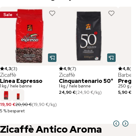
Sale
4,3
(
3
)
4,9
(
7
)
4,8
(
5
)
Zicaffè
Zicaffè
Barber
Linea Espresso
Cinquantenario 50°
Prege
1 kg / hele bønne
1 kg / hele bønne
250 g / M
24,90 €
(
24,90 €
/
kg
)
5,90 €
(
2
19,90 €
20,90 €
(
19,90 €
/
kg
)
5 % besparet
Zicaffè
Antico Aroma