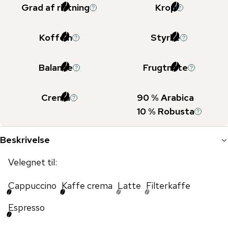
Grad af ristning
Krop
Koffein
Styrke
Balance
Frugtnote
Crema
90
% Arabica
10
% Robusta
Beskrivelse
Velegnet til:
Cappuccino
Kaffe crema
Latte
Filterkaffe
Espresso