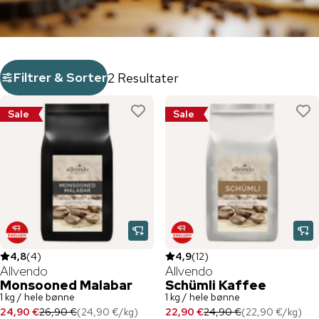
Filtrer & Sorter
2 Resultater
Sale
Sale
4,8
(
4
)
4,9
(
12
)
Allvendo
Allvendo
Monsooned Malabar
Schümli Kaffee
1 kg / hele bønne
1 kg / hele bønne
24,90 €
26,90 €
(
24,90 €
/
kg
)
22,90 €
24,90 €
(
22,90 €
/
kg
)