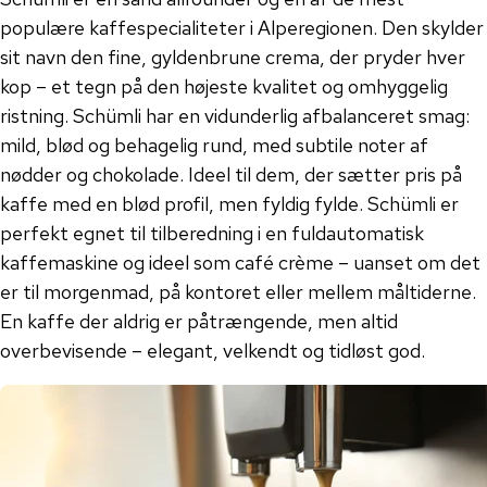
populære kaffespecialiteter i Alperegionen. Den skylder
sit navn den fine, gyldenbrune crema, der pryder hver
kop – et tegn på den højeste kvalitet og omhyggelig
ristning. Schümli har en vidunderlig afbalanceret smag:
mild, blød og behagelig rund, med subtile noter af
nødder og chokolade. Ideel til dem, der sætter pris på
kaffe med en blød profil, men fyldig fylde. Schümli er
perfekt egnet til tilberedning i en fuldautomatisk
kaffemaskine og ideel som café crème – uanset om det
er til morgenmad, på kontoret eller mellem måltiderne.
En kaffe der aldrig er påtrængende, men altid
overbevisende – elegant, velkendt og tidløst god.