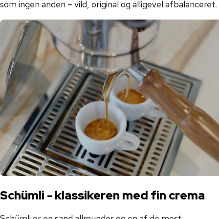
som ingen anden – vild, original og alligevel afbalanceret.
Schümli - klassikeren med fin crema
Schümli er en sand allrounder og en af ​​de mest