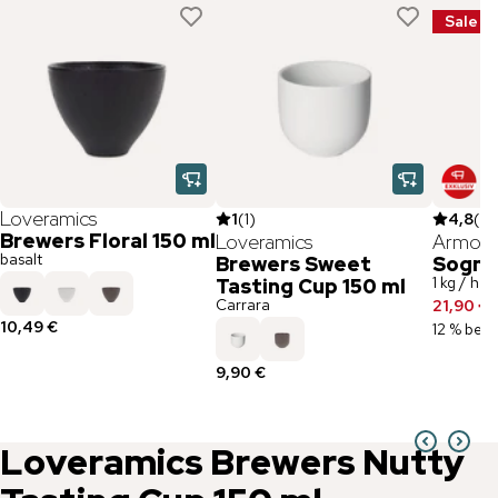
Sale
Loveramics
1
(
1
)
4,8
(
3
Brewers Floral 150 ml
Loveramics
Armoni
basalt
Brewers Sweet
Sogno 
1 kg / he
Tasting Cup 150 ml
Carrara
21,90 €
2
10,49 €
12 % besp
9,90 €
Loveramics
Brewers Nutty