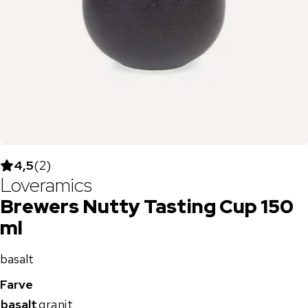
4,5
(
2
)
Loveramics
Brewers Nutty Tasting Cup 150
ml
basalt
Farve
basalt
granit