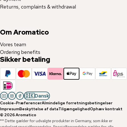
Returns, complaints & withdrawal
Om Aromatico
Vores team
Ordering benefits
Sikker betaling
🇩🇰
Dansk
Cookie-Præferencer
Almindelige forretningsbetingelser
Impresum
Beskyttelse af data
Tilgængelighed
Ophæv kontrakt
©
2026
Aromatico
** Dette gælder for udvalgte produkter in Germany, som ikke er
underlagt specialforsendelse. Specialforsendelse gælder for alle