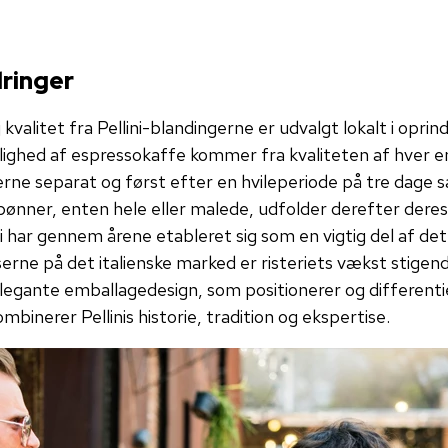
ringer
kvalitet fra Pellini-blandingerne er udvalgt lokalt i opri
ghed af espressokaffe kommer fra kvaliteten af ​​hver 
nerne separat og først efter en hvileperiode på tre da
bønner, enten hele eller malede, udfolder derefter deres
i har gennem årene etableret sig som en vigtig del af det 
rne på det italienske marked er risteriets vækst stigen
elegante emballagedesign, som positionerer og different
binerer Pellinis historie, tradition og ekspertise.