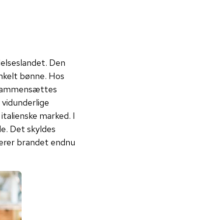
ndelseslandet. Den
enkelt bønne. Hos
ge sammensættes
 vidunderlige
italienske marked. I
de. Det skyldes
ierer brandet endnu