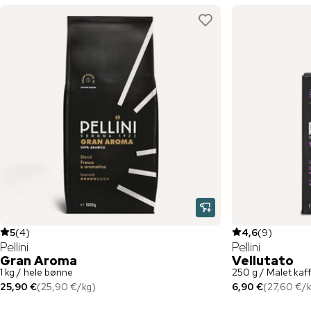
5
(
4
)
4,6
(
9
)
Pellini
Pellini
Gran Aroma
Vellutato
1 kg / hele bønne
250 g / Malet kaf
25,90 €
(
25,90 €
/
kg
)
6,90 €
(
27,60 €
/