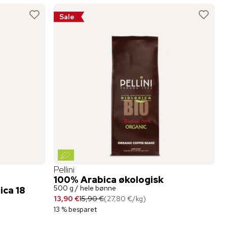
Sale
Pellini
100% Arabica økologisk
500 g / hele bønne
ica 18
13,90 €
15,90 €
(
27,80 €
/
kg
)
13 % besparet