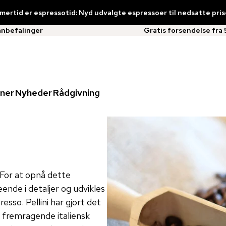
ertid er espressotid: Nyd udvalgte espressoer til nedsatte pris
anbefalinger
Gratis forsendelse fra 
ner
Nyheder
Rådgivning
. For at opnå dette
ende i detaljer og udvikles
sso. Pellini har gjort det
n fremragende italiensk