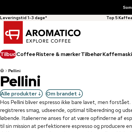
Somm
Leveringstid 1-3 dage*
Top 5 Kaffe
Tilbud
Coffee
Ristere & mærker
Tilbehør
Kaffemaski
Pellini
Pellini
Alle produkter
Om brandet
Hos Pellini bliver espresso ikke bare lavet, men forstået
registreres smag, udseende, optimal tilberedning og udse
løbende. Italienerne anses for at være opfinderne af espre
til sin mission at perfektionere espresso og producere e