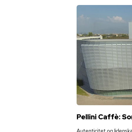
Pellini Caffè: 
Autenticitet og lidenska