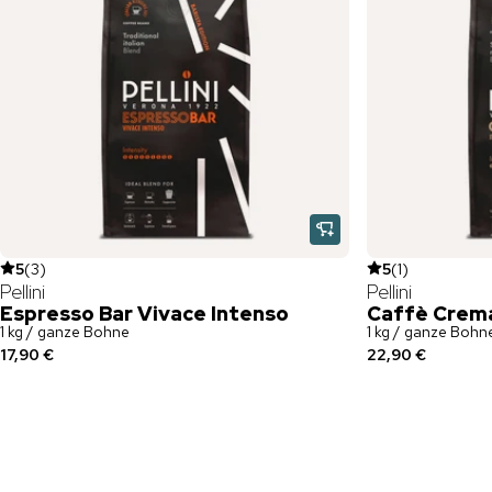
5
(
3
)
5
(
1
)
Pellini
Pellini
Espresso Bar Vivace Intenso
Caffè Crema
1 kg / ganze Bohne
1 kg / ganze Bohn
17,90 €
22,90 €