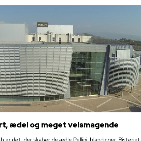
Sort, ædel og meget velsmagende
b er det, der skaber de ædle Pellini-blandinger. Risterie