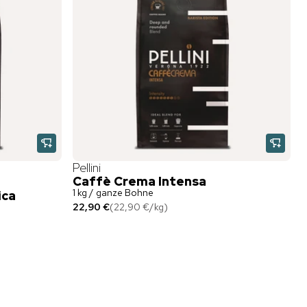
Pellini
Caffè Crema Intensa
1 kg / ganze Bohne
ica
22,90 €
(
22,90 €
/
kg
)