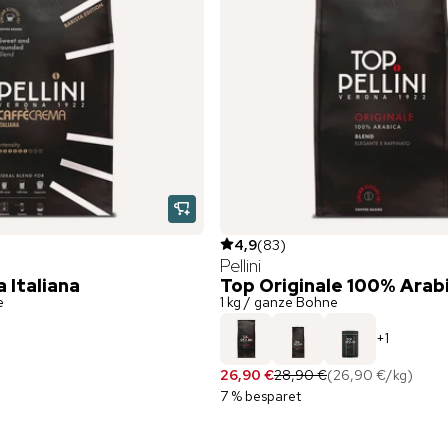
4,9
(
83
)
Pellini
 Italiana
Top Originale 100% Arab
e
1 kg / ganze Bohne
+
1
26,90 €
28,90 €
(
26,90 €
/
kg
)
7 % besparet