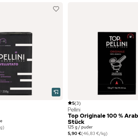
5
(
3
)
Pellini
Top Originale 100 % Arab
fe
Stück
125 g / puder
kg
)
5,90 €
(
46,83 €
/
kg
)