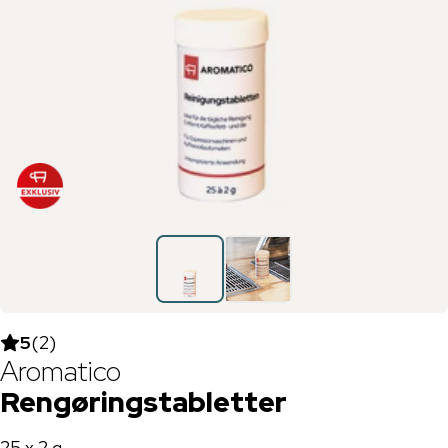
5
(
2
)
Aromatico
Rengøringstabletter
25 x 2 g