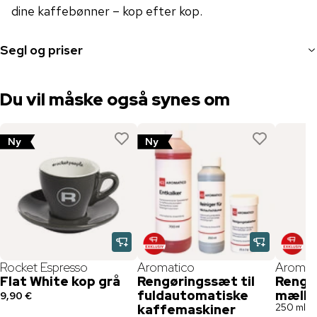
dine kaffebønner – kop efter kop.
Segl og priser
Du vil måske også synes om
Ny
Ny
Rocket Espresso
Aromatico
Aromat
Flat White kop grå
Rengøringssæt til
Rengør
fuldautomatiske
mælk
9,90 €
250 ml
kaffemaskiner