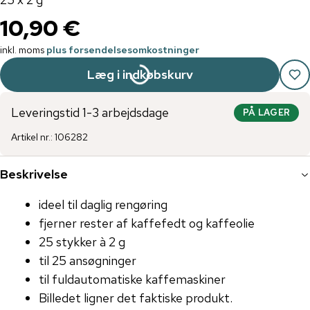
10,90 €
inkl. moms
plus forsendelsesomkostninger
Læg i indkøbskurv
Leveringstid 1-3 arbejdsdage
PÅ LAGER
Artikel nr.
:
106282
Beskrivelse
ideel til daglig rengøring
fjerner rester af kaffefedt og kaffeolie
25 stykker à 2 g
til 25 ansøgninger
til fuldautomatiske kaffemaskiner
Billedet ligner det faktiske produkt.