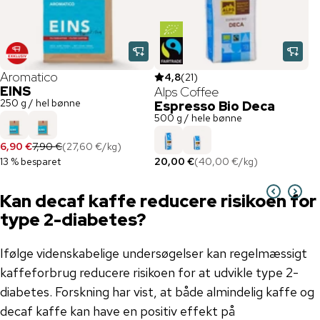
Aromatico
4,8
(
21
)
EINS
Alps Coffee
C
250 g / hel bønne
Espresso Bio Deca
K
500 g / hele bønne
1 
19
6,90 €
7,90 €
(
27,60 €
/
kg
)
5 
13 % besparet
20,00 €
(
40,00 €
/
kg
)
Kan decaf kaffe reducere risikoen for
type 2-diabetes?
Ifølge videnskabelige undersøgelser kan regelmæssigt
kaffeforbrug reducere risikoen for at udvikle type 2-
diabetes. Forskning har vist, at både almindelig kaffe og
decaf kaffe kan have en positiv effekt på