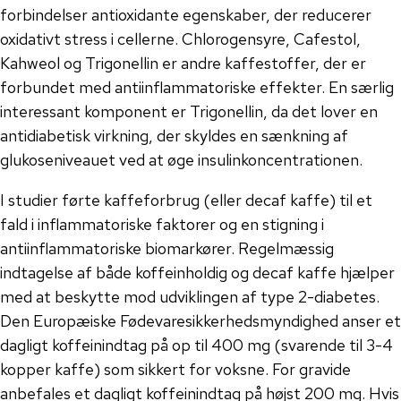
forbindelser antioxidante egenskaber, der reducerer
oxidativt stress i cellerne. Chlorogensyre, Cafestol,
Kahweol og Trigonellin er andre kaffestoffer, der er
forbundet med antiinflammatoriske effekter. En særlig
interessant komponent er Trigonellin, da det lover en
antidiabetisk virkning, der skyldes en sænkning af
glukoseniveauet ved at øge insulinkoncentrationen.
I studier førte kaffeforbrug (eller decaf kaffe) til et
fald i inflammatoriske faktorer og en stigning i
antiinflammatoriske biomarkører. Regelmæssig
indtagelse af både koffeinholdig og decaf kaffe hjælper
med at beskytte mod udviklingen af type 2-diabetes.
Den Europæiske Fødevaresikkerhedsmyndighed anser et
dagligt koffeinindtag på op til 400 mg (svarende til 3-4
kopper kaffe) som sikkert for voksne. For gravide
anbefales et dagligt koffeinindtag på højst 200 mg. Hvis