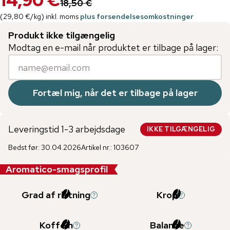
14,90 €
18,50 €
(
29,80 €
/
kg
)
inkl. moms
plus forsendelsesomkostninger
Produkt ikke tilgængelig
Modtag en e-mail når produktet er tilbage på lager:
Fortæl mig, når det er tilbage på lager
Leveringstid 1-3 arbejdsdage
IKKE TILGÆNGELIG
Bedst før
:
30.04.2026
Artikel nr.
:
103607
Aromatico-smagsprofil
Grad af ristning
Krop
Koffein
Balance