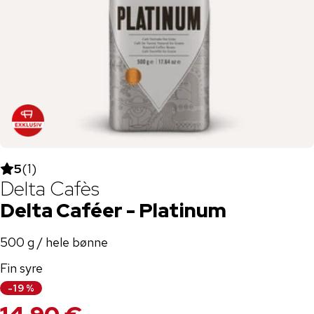
5
(
1
)
Delta Cafès
Delta Caféer - Platinum
500 g / hele bønne
Fin syre
-
19
%