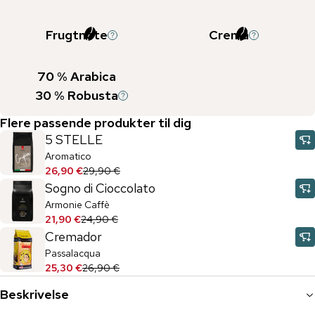
Frugtnote
Crema
70
% Arabica
30
% Robusta
Flere passende produkter til dig
5 STELLE
Aromatico
26,90 €
29,90 €
Sogno di Cioccolato
Armonie Caffè
21,90 €
24,90 €
Cremador
Passalacqua
25,30 €
26,90 €
Beskrivelse