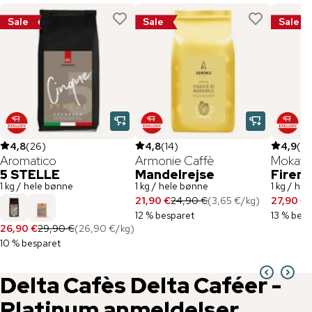
Sale
Sale
Sale
4,8
(
26
)
4,8
(
14
)
4,9
(
18
Aromatico
Armonie Caffè
Mokafl
5 STELLE
Mandelrejse
Firen
1 kg / hele bønne
1 kg / hele bønne
1 kg / he
21,90 €
24,90 €
(
3,65 €
/
kg
)
27,90 €
3
12 % besparet
13 % besp
26,90 €
29,90 €
(
26,90 €
/
kg
)
10 % besparet
Delta Cafès
Delta Caféer -
Platinum
anmeldelser