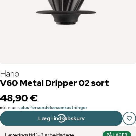
Hario
V60 Metal Dripper 02 sort
48,90 €
inkl. moms
plus forsendelsesomkostninger
Læg i indkøbskurv
Leveringstid 1-3 arbejdsdage
PÅ LAGER