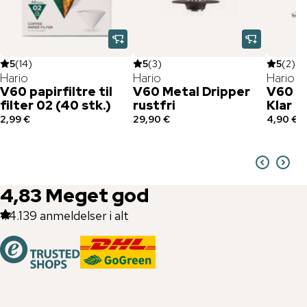
5
(
14
)
5
(
3
)
5
(
2
)
Hario
Hario
Hario
V60 papirfiltre til
V60 Metal Dripper
V60 K
filter 02 (40 stk.)
rustfri
Klar
2,99 €
29,90 €
4,90 €
4,83
Meget god
44.139
anmeldelser i alt