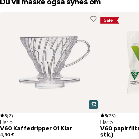
Du vil måske også synes om
Sale
5
(
2
)
5
(
25
)
Hario
Hario
V60 Kaffedripper 01 Klar
V60 papirfiltr
stk.)
4,90 €