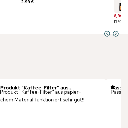
2,99 €
6,90 €
13 % be
 Produkt "Kaffee-Filter" aus…
Passt 
Produkt "Kaffee-Filter" aus papier-
Passt w
ichem Material funktioniert sehr gut!!