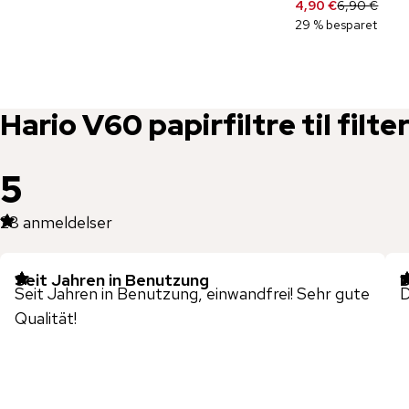
4,90 €
6,90 €
29 % besparet
Hario
V60 papirfiltre til filte
5
28
anmeldelser
Seit Jahren in Benutzung
D
Seit Jahren in Benutzung, einwandfrei! Sehr gute
D
Qualität!