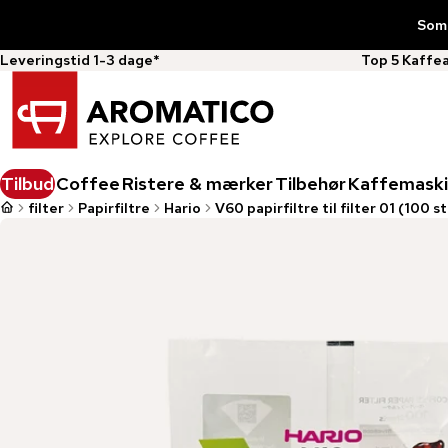
Somm
Leveringstid 1-3 dage*
Top 5 Kaffe
Tilbud
Coffee
Ristere & mærker
Tilbehør
Kaffemaski
filter
Papirfiltre
Hario
V60 papirfiltre til filter 01 (100 st