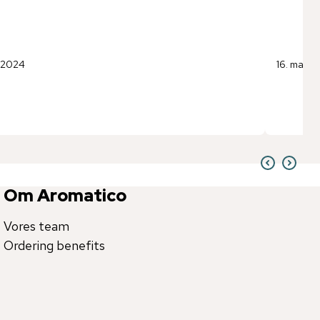
i 2024
16. marts
Om Aromatico
Vores team
Ordering benefits