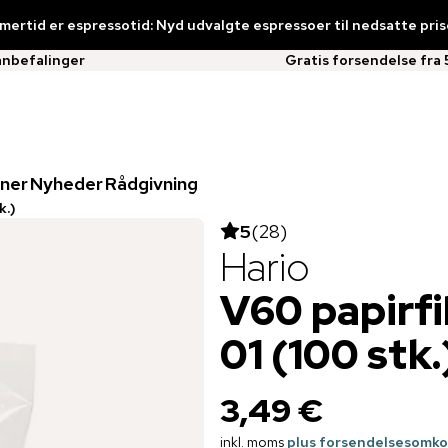
ertid er espressotid: Nyd udvalgte espressoer til nedsatte pris
anbefalinger
Gratis forsendelse fra 
ner
Nyheder
Rådgivning
k.)
5
(
28
)
Hario
V60 papirfilt
01 (100 stk.
3,49 €
inkl. moms
plus forsendelsesomko