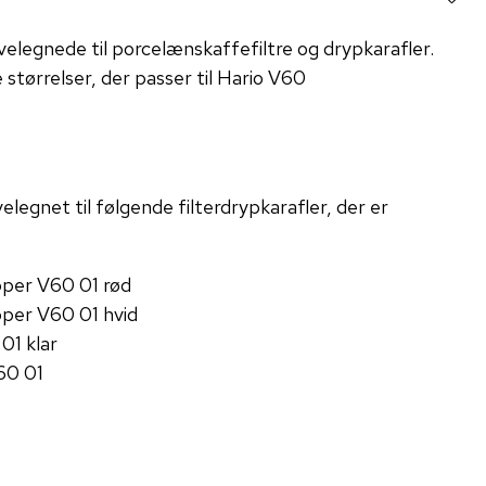
velegnede til porcelænskaffefiltre og drypkarafler.
ige størrelser, der passer til Hario V60
velegnet til følgende filterdrypkarafler, der er
pper V60 01 rød
pper V60 01 hvid
01 klar
60 01