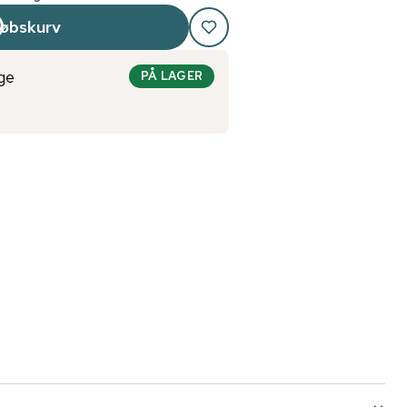
købskurv
ge
PÅ LAGER