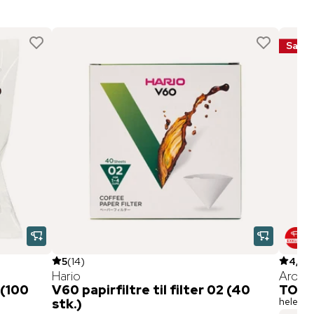
Sale
5
(
14
)
4,9
(
Hario
Aroma
 (100
V60 papirfiltre til filter 02 (40
TO
hele bø
stk.)