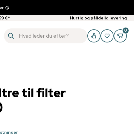
er
59 €*
Hurtig og pålidelig levering
0
re til filter
)
stninger