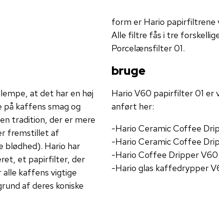
form er Hario papirfiltrene 
Alle filtre fås i tre forskell
Porcelænsfilter 01.
bruge
lempe, at det har en høj
Hario V60 papirfilter 01 er 
se på kaffens smag og
anført her:
 en tradition, der er mere
-Hario Ceramic Coffee Dri
r fremstillet af
-Hario Ceramic Coffee Dri
e blødhed). Hario har
-Hario Coffee Dripper V60 
et, et papirfilter, der
-Hario glas kaffedrypper V
alle kaffens vigtige
rund af deres koniske