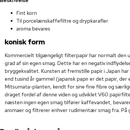
Beskrivelse
Fint korn
Til porcelænskaffefiltre og drypkarafler
aroma bevares
konisk form
Kommercielt tilgængeligt filterpapir har normalt den u
grad af sin egen smag. Dette har en negativ indflydel
bryggekvalitet. Kunsten at fremstille papir i Japan har
end tusind år gammel (japansk papir er det papir, der e
Mitsumata-planten, kendt for sine fine fibre og særlig
draget fordel af denne viden og udviklet V60 papirfilter
næsten ingen egen smag tilfører kaffevandet, bevarer 
aromaer og filtrerer enhver rudimentær smag fra. På g