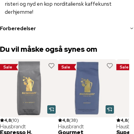
risteri og nyd en kop norditaliensk kaffekunst
derhjemme!
Forberedelser
Du vil måske også synes om
Sale
Sale
Sale
4,8
(
10
)
4,8
(
38
)
4,8
(
4
Hausbrandt
Hausbrandt
Hausbr
Espresso H.
Gourmet
Super