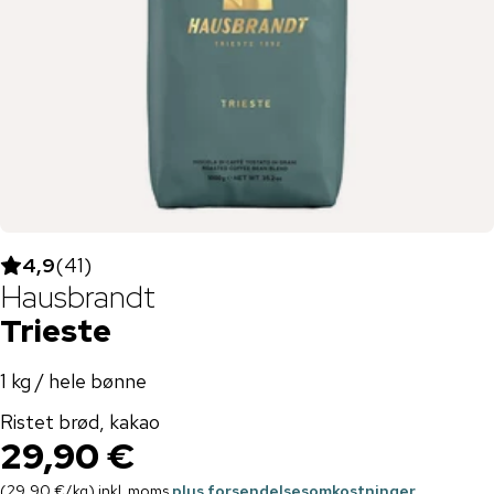
4,9
(
41
)
Hausbrandt
Trieste
1 kg / hele bønne
Ristet brød, kakao
29,90 €
(
29,90 €
/
kg
)
inkl. moms
plus forsendelsesomkostninger