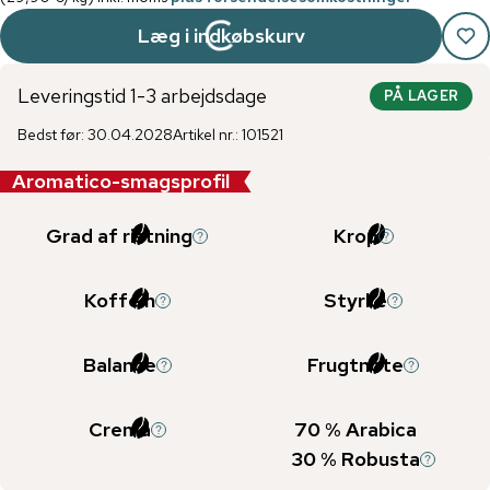
Læg i indkøbskurv
Leveringstid 1-3 arbejdsdage
PÅ LAGER
Bedst før
:
30.04.2028
Artikel nr.
:
101521
Aromatico-smagsprofil
Grad af ristning
Krop
Koffein
Styrke
Balance
Frugtnote
Crema
70
% Arabica
30
% Robusta