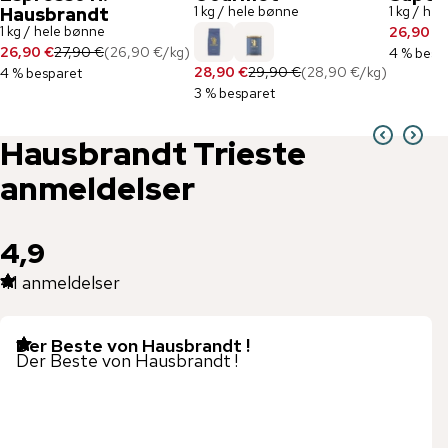
1 kg / hele bønne
1 kg / he
Hausbrandt
1 kg / hele bønne
26,90 €
26,90 €
27,90 €
(
26,90 €
/
kg
)
4 % besp
28,90 €
29,90 €
(
28,90 €
/
kg
)
4 % besparet
3 % besparet
Hausbrandt
Trieste
anmeldelser
4,9
41
anmeldelser
Der Beste von Hausbrandt !
Der Beste von Hausbrandt !