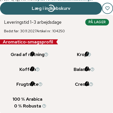
Læg i indkøbskurv
Leveringstid 1-3 arbejdsdage
PÅ LAGER
Bedst før
:
30.11.2027
Artikel nr.
:
104250
Aromatico-smagsprofil
Grad af ristning
Krop
Koffein
Balance
Frugtnote
Crema
100
% Arabica
0
% Robusta