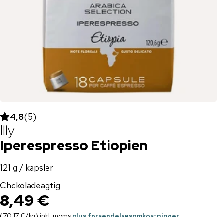
4,8
(
5
)
Illy
Iperespresso Etiopien
121 g / kapsler
Chokoladeagtig
8,49 €
(
70,17 €
/
kg
)
inkl. moms
plus forsendelsesomkostninger