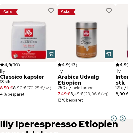
Sale
Sale
4,9
(
30
)
4,9
(
43
)
4,9
(
33
Illy
Illy
Illy
Classico kapsler
Arabica Udvalg
Intens
18 stk
Etiopien
stk
250 g / hele bønne
121 g / ka
8,50 €
8,90 €
(
70,25 €
/
kg
)
7,49 €
8,49 €
(
29,96 €
/
kg
)
8,90 €
(
7
4 % besparet
12 % besparet
Illy
Iperespresso Etiopien