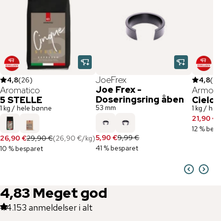
JoeFrex
4,8
(
26
)
4,8
(
23
Joe Frex -
Aromatico
Armoni
Doseringsring åben
5 STELLE
Cielo 
53 mm
1 kg / hele bønne
1 kg / he
21,90 €
2
12 % besp
5,90 €
9,99 €
26,90 €
29,90 €
(
26,90 €
/
kg
)
41 % besparet
10 % besparet
4,83
Meget god
44.153
anmeldelser i alt