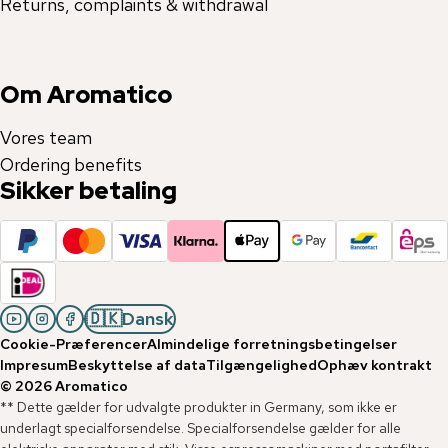
Returns, complaints & withdrawal
Om Aromatico
Vores team
Ordering benefits
Sikker betaling
🇩🇰
Dansk
Cookie-Præferencer
Almindelige forretningsbetingelser
Impresum
Beskyttelse af data
Tilgængelighed
Ophæv kontrakt
©
2026
Aromatico
** Dette gælder for udvalgte produkter in Germany, som ikke er
underlagt specialforsendelse. Specialforsendelse gælder for alle