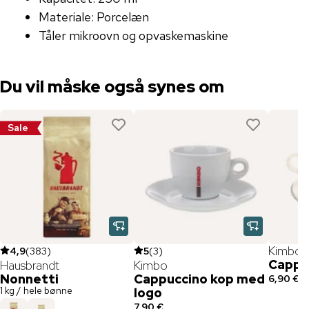
Materiale: Porcelæn
Tåler mikroovn og opvaskemaskine
Du vil måske også synes om
Sale
Kimbo
4,9
(
383
)
5
(
3
)
Cappuc
Hausbrandt
Kimbo
Nonnetti
Cappuccino kop med
6,90 €
1 kg / hele bønne
logo
7,90 €