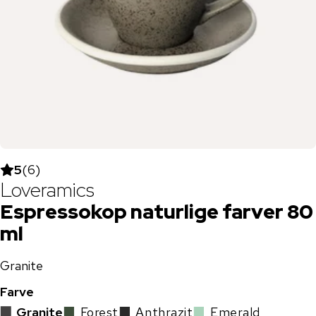
5
(
6
)
Loveramics
Espressokop naturlige farver 80
ml
Granite
Farve
▇
Granite
▇
Forest
▇
Anthrazit
▇
Emerald