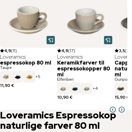
4,9
(
11
)
4,9
(
17
)
3,5
(
2
)
Loveramics
Loveramics
Lovera
espressokop 80 ml
Keramikfarver til
Cappu
Taupe
espressokopper 80
naturl
ml
ml
+
5
Elfenben
Gunpowd
11,90 €
+
4
10,90 €
15,90 €
Loveramics
Espressokop
naturlige farver 80 ml