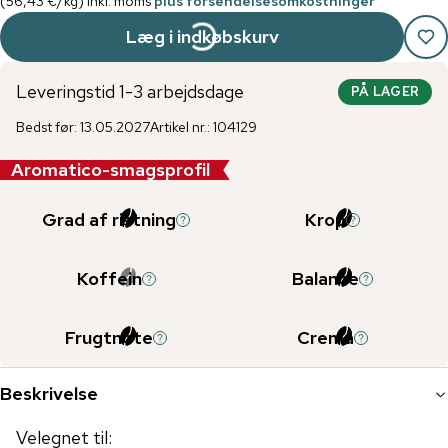
(
56,43 €
/
kg
)
inkl. moms
plus forsendelsesomkostninger
Læg i indkøbskurv
Leveringstid 1-3 arbejdsdage
PÅ LAGER
Bedst før
:
13.05.2027
Artikel nr.
:
104129
Aromatico-smagsprofil
Grad af ristning
Krop
Koffein
Balance
Frugtnote
Crema
Beskrivelse
Velegnet til: