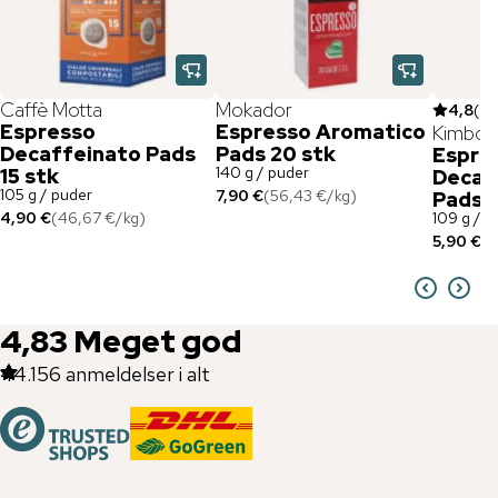
Caffè Motta
Mokador
4,8
(
5
)
Espresso
Espresso Aromatico
Kimbo
Decaffeinato Pads
Pads 20 stk
Espre
140 g / puder
15 stk
Decaf
105 g / puder
7,90 €
(
56,43 €
/
kg
)
Pads 1
4,90 €
(
46,67 €
/
kg
)
109 g / E
5,90 €
(
5
4,83
Meget god
44.156
anmeldelser i alt