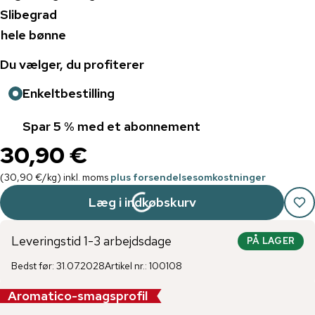
Slibegrad
hele bønne
Du vælger, du profiterer
Enkeltbestilling
Spar 5 % med et abonnement
30,90 €
(
30,90 €
/
kg
)
inkl. moms
plus forsendelsesomkostninger
Læg i indkøbskurv
Leveringstid 1-3 arbejdsdage
PÅ LAGER
Bedst før
:
31.07.2028
Artikel nr.
:
100108
Aromatico-smagsprofil