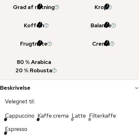
Grad af ristning
Krop
Koffein
Balance
Frugtnote
Crema
80
% Arabica
20
% Robusta
Beskrivelse
Velegnet til:
Cappuccino
Kaffe crema
Latte
Filterkaffe
Espresso