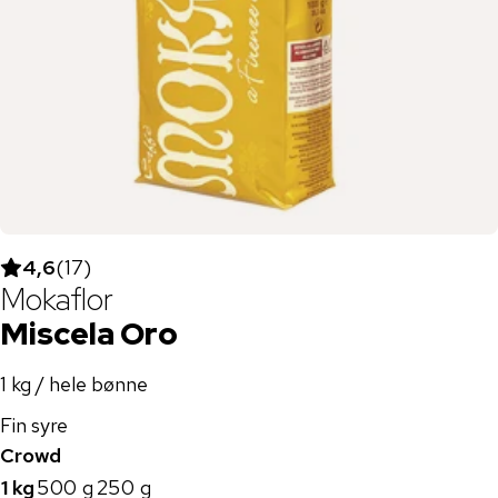
4,6
(
17
)
Mokaflor
Miscela Oro
1 kg / hele bønne
Fin syre
Crowd
1 kg
500 g
250 g