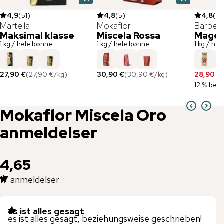
4,9
(
51
)
4,8
(
5
)
4,8
(
6
Martella
Mokaflor
Barber
Maksimal klasse
Miscela Rossa
Mago
1 kg / hele bønne
1 kg / hele bønne
1 kg / he
27,90 €
(
27,90 €
/
kg
)
30,90 €
(
30,90 €
/
kg
)
28,90 €
12 % besp
Mokaflor
Miscela Oro
anmeldelser
4,65
17
anmeldelser
es ist alles gesagt
es ist alles gesagt, beziehungsweise geschrieben!