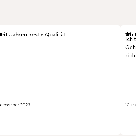
eit Jahren beste Qualität
Ich
Ich 
Gehö
nich
. december 2023
10. m