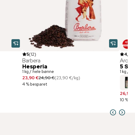
5
(
12
)
4,8
(
Barbera
Aroma
Hesperia
5 ST
1 kg / hele bønne
1 kg / h
23,90 €
24,90 €
(
23,90 €
/
kg
)
4 % besparet
26,90 
10 % be