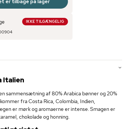
t er tilbage på lager
ge
IKKE TILGÆNGELIG
00904
 Italien
r en sammensætning af 80% Arabica bønner og 20%
 kommer fra Costa Rica, Colombia, Indien,
tegen er mørk og aromaerne er intense. Smagen er
 karamel, chokolade og honning.