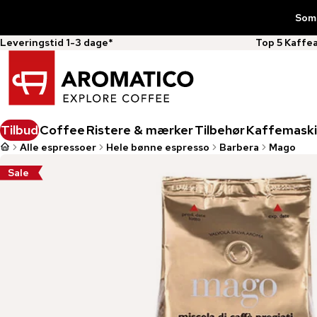
Somm
Leveringstid 1-3 dage*
Top 5 Kaffe
Tilbud
Coffee
Ristere & mærker
Tilbehør
Kaffemaski
Alle espressoer
Hele bønne espresso
Barbera
Mago
Sale