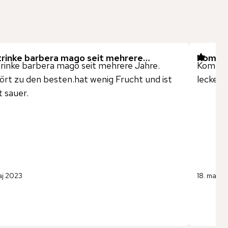
 trinke barbera mago seit mehrere…
Kommt 
trinke barbera mago seit mehrere Jahre.
Kommt r
rt zu den besten.hat wenig Frucht und ist
lecker,
t sauer.
aj 2023
18. marts