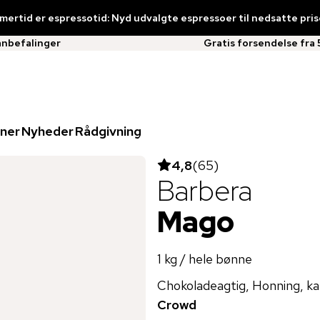
ertid er espressotid: Nyd udvalgte espressoer til nedsatte pris
anbefalinger
Gratis forsendelse fra 
ner
Nyheder
Rådgivning
4,8
(
65
)
Barbera
Mago
1 kg / hele bønne
Chokoladeagtig, Honning, k
Crowd