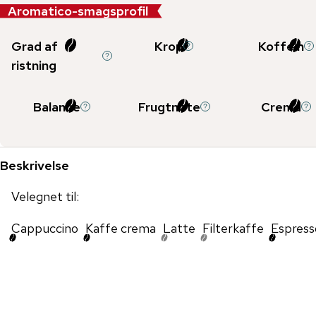
Aromatico-smagsprofil
Grad af
Krop
Koffein
ristning
Balance
Frugtnote
Crema
Beskrivelse
Velegnet til:
Cappuccino
Kaffe crema
Latte
Filterkaffe
Espress