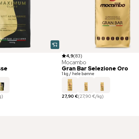
4,9
(
83
)
Mocambo
sse
Gran Bar Selezione Oro
1 kg / hele bønne
g
)
27,90 €
(
27,90 €
/
kg
)