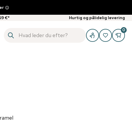
er
59 €*
Hurtig og pålidelig levering
0
aramel