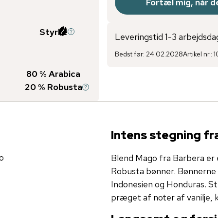
Fortæl mig, når de
Styrke
Leveringstid 1-3 arbejdsda
Bedst før
:
24.02.2028
Artikel nr.
:
1
80
% Arabica
20
% Robusta
Intens stegning fra
o
Blend Mago fra Barbera e
​​Robusta bønner. Bønnerne
Indonesien og Honduras. S
præget af noter af vanilje,