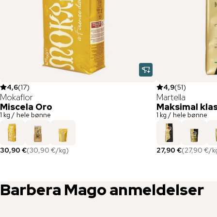
4,6
(
17
)
4,9
(
51
)
Mokaflor
Martella
Miscela Oro
Maksimal kla
1 kg / hele bønne
1 kg / hele bønne
30,90 €
(
30,90 €
/
kg
)
27,90 €
(
27,90 €
/
k
Barbera
Mago
anmeldelser