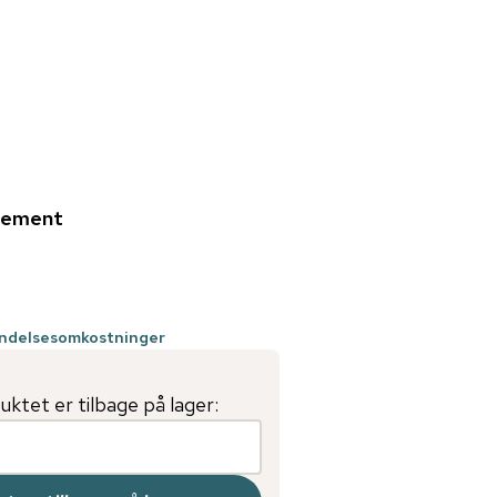
nement
endelsesomkostninger
ktet er tilbage på lager: