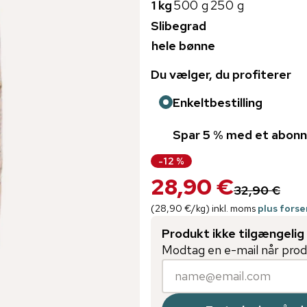
1 kg
500 g
250 g
Slibegrad
hele bønne
Du vælger, du profiterer
Enkeltbestilling
Spar 5 % med et abon
-
12
%
28,90 €
32,90 €
(
28,90 €
/
kg
)
inkl. moms
plus fors
Produkt ikke tilgængelig
Modtag en e-mail når produ