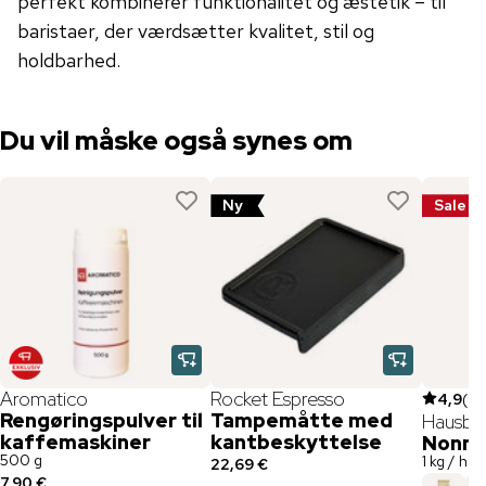
perfekt kombinerer funktionalitet og æstetik – til
baristaer, der værdsætter kvalitet, stil og
holdbarhed.
Du vil måske også synes om
Ny
Sale
Aromatico
Rocket Espresso
4,9
(
3
Rengøringspulver til
Tampemåtte med
Hausbr
kaffemaskiner
kantbeskyttelse
Nonne
500 g
1 kg / he
22,69 €
7,90 €