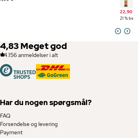
22,90 €
21 % besp
4,83
Meget god
44.156
anmeldelser i alt
Har du nogen spørgsmål?
FAQ
Forsendelse og levering
Payment