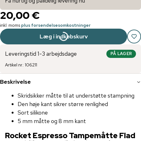
Få hurtig og pålidelig levering nu
20,00 €
inkl. moms
plus forsendelsesomkostninger
Læg i indkøbskurv
Leveringstid 1-3 arbejdsdage
PÅ LAGER
Artikel nr.
:
106211
Beskrivelse
Skridsikker måtte til at understøtte stampning
Den høje kant sikrer større renlighed
Sort silikone
5 mm måtte og 8 mm kant
Rocket Espresso Tampemåtte Flad