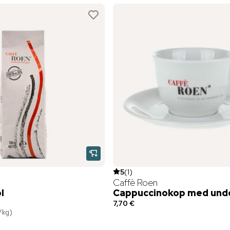
5
(
1
)
Caffè Roen
l
Cappuccinokop med und
7,70 €
/
kg
)