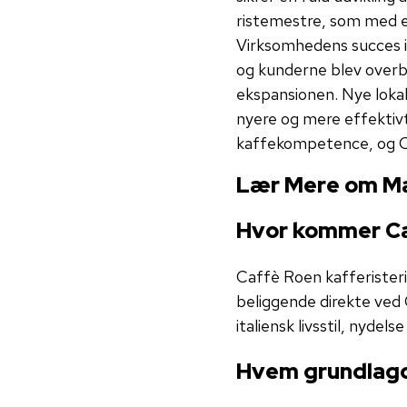
ristemestre, som med er
Virksomhedens succes i
og kunderne blev overbe
ekspansionen. Nye lokal
nyere og mere effektivt
kaffekompetence, og Ca
Lær Mere om M
Hvor kommer Caf
Caffè Roen kafferister
beliggende direkte ved
italiensk livsstil, nyd
Hvem grundlagd