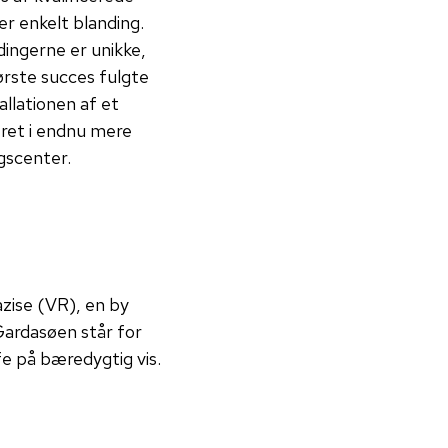
r enkelt blanding.
ingerne er unikke,
ørste succes fulgte
allationen af et
eret i endnu mere
gscenter.
zise (VR), en by
Gardasøen står for
fe på bæredygtig vis.