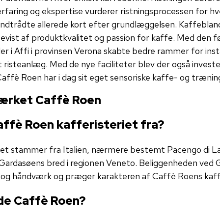
faring og ekspertise vurderer ristningsprocessen for hve
ndtrådte allerede kort efter grundlæggelsen. Kaffebland
vist af produktkvalitet og passion for kaffe. Med den f
er i Affi i provinsen Verona skabte bedre rammer for inst
 risteanlæg. Med de nye faciliteter blev der også invest
ffè Roen har i dag sit eget sensoriske kaffe- og trænin
ærket Caffè Roen
fè Roen kafferisteriet fra?
iet stammer fra Italien, nærmere bestemt Pacengo di La
 Gardasøens bred i regionen Veneto. Beliggenheden ved 
else og håndværk og præger karakteren af Caffè Roens kaf
e Caffè Roen?