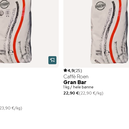
4,9
(
25
)
Caffè Roen
Gran Bar
1 kg / hele bønne
22,90 €
(
22,90 €
/
kg
)
23,90 €
/
kg
)