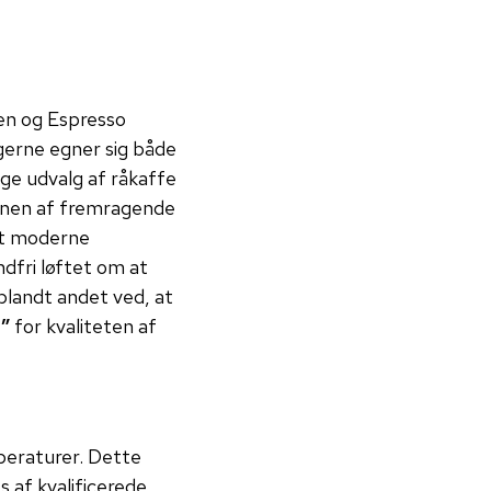
oen og Espresso
gerne egner sig både
ge udvalg af råkaffe
onen af fremragende
 et moderne
dfri løftet om at
blandt andet ved, at
”
for kvaliteten af
mperaturer. Dette
s af kvalificerede