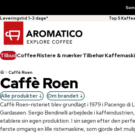
Somm
Leveringstid 1-3 dage*
Top 5 Kaffe
Tilbud
Coffee
Ristere & mærker
Tilbehør
Kaffemaski
Caffè Roen
Caffè Roen
Alle produkter
Om brandet
Caffè Roen-risteriet blev grundlagt i 1979 i Pacengo di L
Gardasøen. Sergio Bendinelli arbejdede i kaffeindustrien
etablere sin egen produktion. I sin søgen efter den perf
første omgang en lille ristemaskine, som gjorde det muli