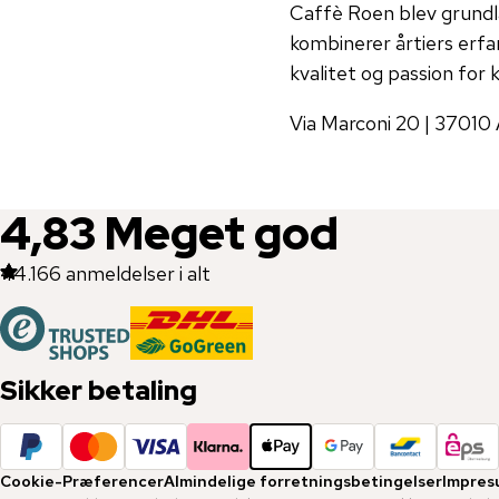
Caffè Roen blev grundla
kombinerer årtiers erfa
kvalitet og passion for 
Via Marconi 20 | 37010 Af
4,83
Meget god
44.166
anmeldelser i alt
Sikker betaling
Cookie-Præferencer
Almindelige forretningsbetingelser
Impres