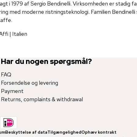
gt i 1979 af Sergio Bendinelli. Virksomheden er stadig fa
ring med moderne ristningsteknologi. Familien Bendinelli s
kaffe.
fi | Italien
Har du nogen spørgsmål?
FAQ
Forsendelse og levering
Payment
Returns, complaints & withdrawal
um
Beskyttelse af data
Tilgængelighed
Ophæv kontrakt