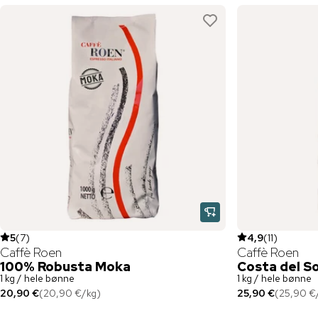
5
(
7
)
4,9
(
11
)
Caffè Roen
Caffè Roen
100% Robusta Moka
Costa del So
1 kg / hele bønne
1 kg / hele bønne
20,90 €
(
20,90 €
/
kg
)
25,90 €
(
25,90 €