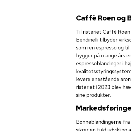
Caffè Roen og B
Til risteriet Caffè Roe
Bendinelli tilbyder vir
som ren espresso og ti
bygger på mange års er
espressoblandinger i hø
kvalitetsstyringssystem
levere enestående arom
risteriet i 2023 blev h
sine produkter.
Markedsføringe
Bønneblandingerne fra C
sikrer en fuld udvikling