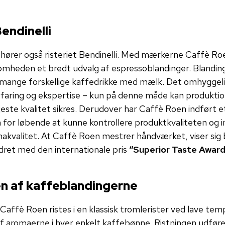
endinelli
n hører også risteriet Bendinelli. Med mærkerne Caffè R
ksomheden et bredt udvalg af espressoblandinger. Blandin
l mange forskellige kaffedrikke med mælk. Det omhyggeli
faring og ekspertise – kun på denne måde kan produkti
jeste kvalitet sikres. Derudover har Caffè Roen indført
 for løbende at kunne kontrollere produktkvaliteten og in
akvalitet. At Caffè Roen mestrer håndværket, viser sig 
ædret med den internationale pris
“Superior Taste Award
n af kaffeblandingerne
affè Roen ristes i en klassisk tromlerister ved lave te
 af aromaerne i hver enkelt kaffebønne. Ristningen udføre