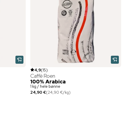
4,9
(
15
)
Caffè Roen
100% Arabica
1 kg / hele bønne
24,90 €
(
24,90 €
/
kg
)