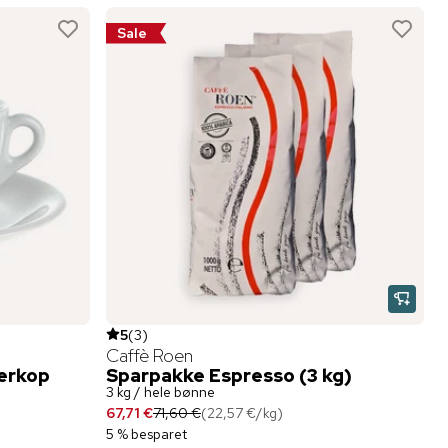
Sale
5
(
3
)
Caffè Roen
erkop
Sparpakke Espresso (3 kg)
3 kg / hele bønne
67,71 €
71,60 €
(
22,57 €
/
kg
)
5 % besparet