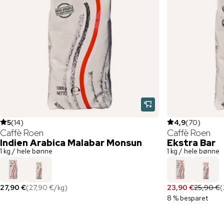
5
(
14
)
4,9
(
70
)
Caffè Roen
Caffè Roen
Indien Arabica Malabar Monsun
Ekstra Bar
1 kg / hele bønne
1 kg / hele bønne
27,90 €
(
27,90 €
/
kg
)
23,90 €
25,90 €
(
8 % besparet