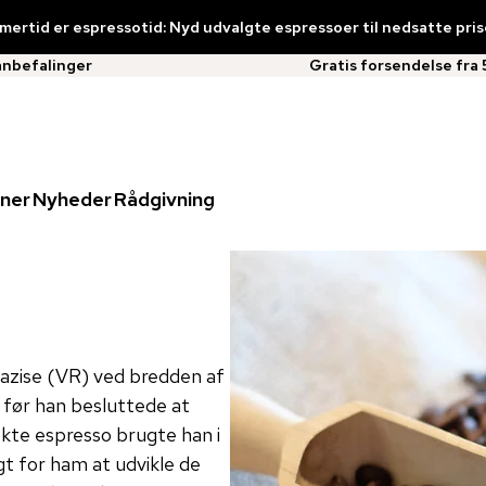
ertid er espressotid: Nyd udvalgte espressoer til nedsatte pris
anbefalinger
Gratis forsendelse fra 
ner
Nyheder
Rådgivning
azise (VR) ved bredden af ​​
, før han besluttede at
ekte espresso brugte han i
gt for ham at udvikle de