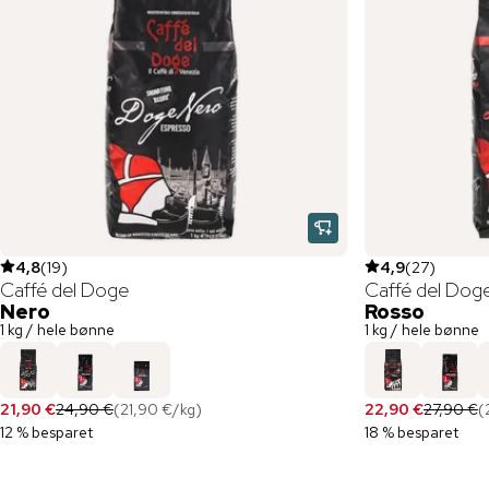
4,8
(
19
)
4,9
(
27
)
Caffé del Doge
Caffé del Dog
Nero
Rosso
1 kg / hele bønne
1 kg / hele bønne
21,90 €
24,90 €
(
21,90 €
/
kg
)
22,90 €
27,90 €
(
12 % besparet
18 % besparet