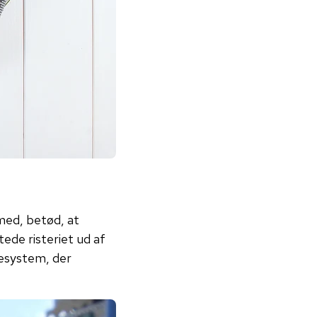
med, betød, at
ede risteriet ud af
gesystem, der