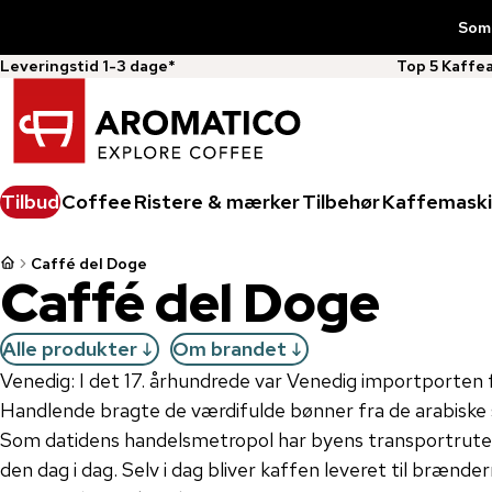
Somm
Leveringstid 1-3 dage*
Top 5 Kaffe
Tilbud
Coffee
Ristere & mærker
Tilbehør
Kaffemaski
Caffé del Doge
Caffé del Doge
Alle produkter
Om brandet
Venedig: I det 17. århundrede var Venedig importporten fo
Handlende bragte de værdifulde bønner fra de arabiske s
Som datidens handelsmetropol har byens transportruter 
den dag i dag. Selv i dag bliver kaffen leveret til brænde