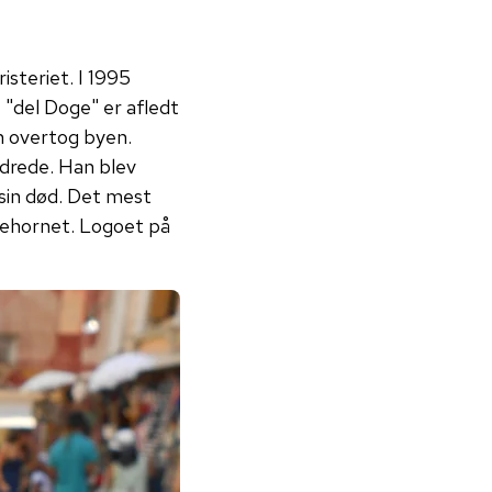
isteriet. I 1995
 "del Doge" er afledt
n overtog byen.
drede. Han blev
 sin død. Det mest
gehornet. Logoet på