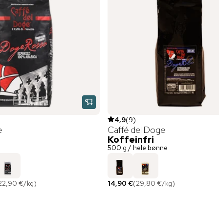
4,9
(
9
)
e
Caffé del Doge
Koffeinfri
500 g / hele bønne
22,90 €
/
kg
)
14,90 €
(
29,80 €
/
kg
)