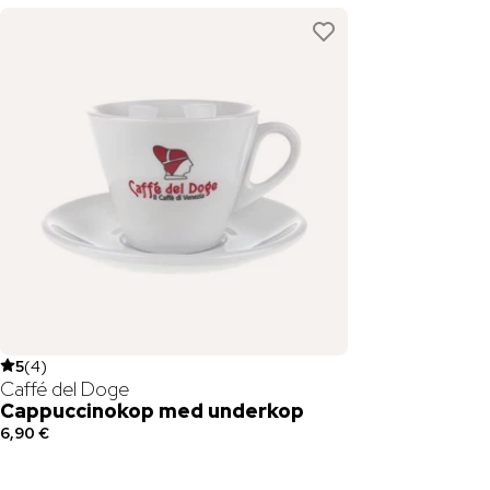
5
(
4
)
Caffé del Doge
Cappuccinokop med underkop
6,90 €