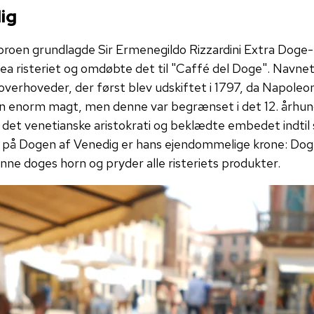
ig
obroen grundlagde Sir Ermenegildo Rizzardini Extra Doge-r
a risteriet og omdøbte det til "Caffé del Doge". Navnet
overhoveder, der først blev udskiftet i 1797, da Napoleo
n enorm magt, men denne var begrænset i det 12. århun
 i det venetianske aristokrati og beklædte embedet indtil
 på Dogen af Venedig er hans ejendommelige krone: Do
nne doges horn og pryder alle risteriets produkter.