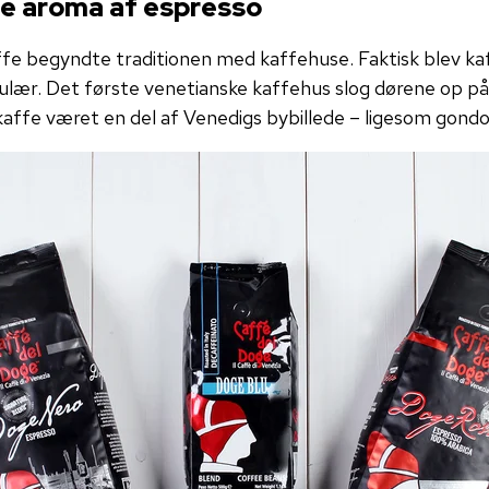
ge aroma af espresso
fe begyndte traditionen med kaffehuse. Faktisk blev ka
ær. Det første venetianske kaffehus slog dørene op p
kaffe været en del af Venedigs bybillede – ligesom gondo