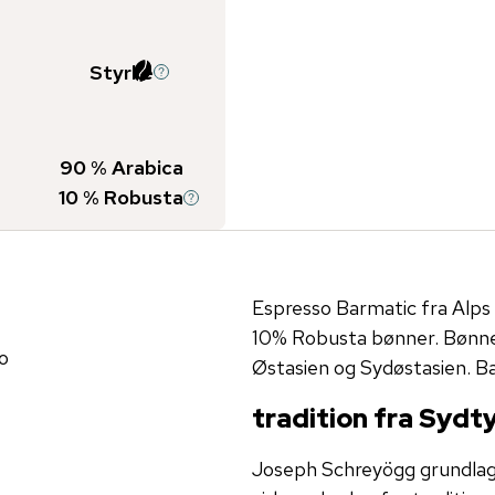
Styrke
90
% Arabica
10
% Robusta
Espresso Barmatic fra Alps
10% Robusta bønner. Bønn
o
Østasien og Sydøstasien. Bar
tradition fra Sydty
Joseph Schreyögg grundlagd