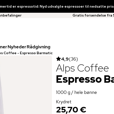
ertid er espressotid: Nyd udvalgte espressoer til nedsatte pris
anbefalinger
Gratis forsendelse fra 
ner
Nyheder
Rådgivning
ps Coffee - Espresso Barmatic
4,9
(
36
)
Alps Coffee
Espresso B
1000 g / hele bønne
Krydret
25,70 €