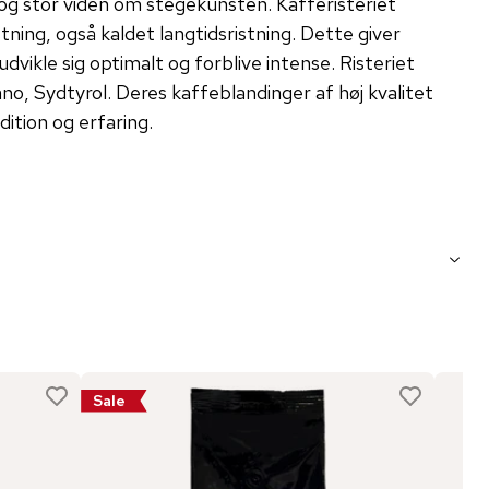
og stor viden om stegekunsten. Kafferisteriet
stning, også kaldet langtidsristning. Dette giver
vikle sig optimalt og forblive intense. Risteriet
no, Sydtyrol. Deres kaffeblandinger af høj kvalitet
adition og erfaring.
Sale