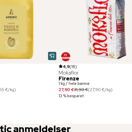
4,9
(
18
)
Mokaflor
Firenze
1 kg / hele bønne
65 €
/
kg
)
27,90 €
31,90 €
(
27,90 €
/
kg
)
13 % besparet
tic
anmeldelser