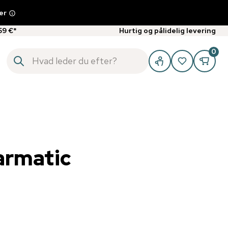
er
59 €*
Hurtig og pålidelig levering
0
armatic