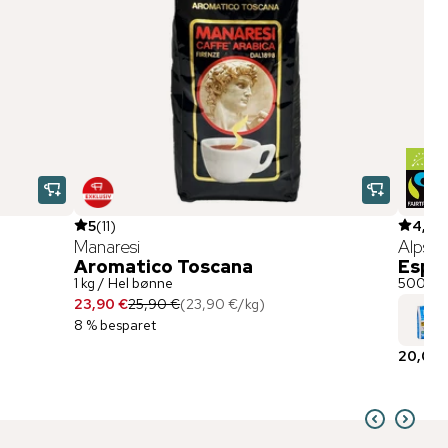
5
(
11
)
4,8
(
2
Manaresi
Alps C
Aromatico Toscana
Espre
1 kg / Hel bønne
500 g /
23,90 €
25,90 €
(
23,90 €
/
kg
)
8 % besparet
20,00 