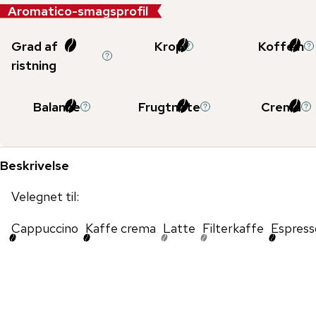
Aromatico-smagsprofil
Grad af
Krop
Koffein
ristning
Balance
Frugtnote
Crema
Beskrivelse
Velegnet til:
Cappuccino
Kaffe crema
Latte
Filterkaffe
Espress