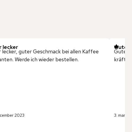
 lecker
Guter
 lecker, guter Geschmack bei allen Kaffee
Guter 
anten. Werde ich wieder bestellen.
kräftig.
ecember 2023
3. marts 