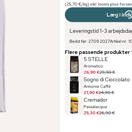
(
25,70 €
/
kg
)
inkl. moms
plus fors
Læg i ind
Leveringstid 1-3 arbejdsda
Bedst før
:
27.09.2027
Artikel nr.
:
1
Flere passende produkter t
5 STELLE
Aromatico
26,90 €
29,90 €
Sogno di Cioccolato
Armonie Caffè
21,90 €
24,90 €
Cremador
Passalacqua
25,30 €
26,90 €