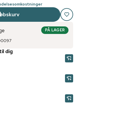
endelsesomkostninger
købskurv
ge
PÅ LAGER
00097
il dig