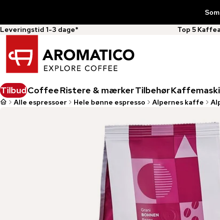
Somm
Leveringstid 1-3 dage*
Top 5 Kaffe
Tilbud
Coffee
Ristere & mærker
Tilbehør
Kaffemaski
Alle espressoer
Hele bønne espresso
Alpernes kaffe
Al