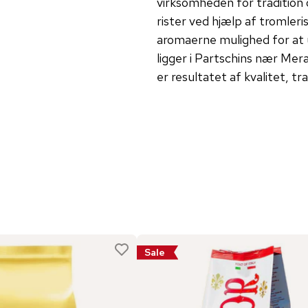
virksomheden for tradition 
rister ved hjælp af tromleri
aromaerne mulighed for at ud
ligger i Partschins nær Mera
er resultatet af kvalitet, tr
Sale