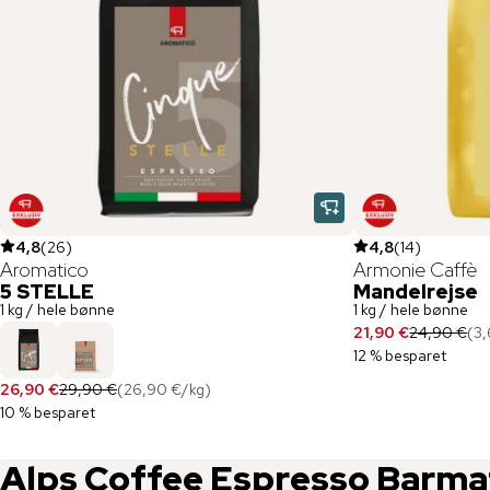
4,8
(
26
)
4,8
(
14
)
Aromatico
Armonie Caffè
5 STELLE
Mandelrejse
1 kg / hele bønne
1 kg / hele bønne
21,90 €
24,90 €
(
3,
12 % besparet
26,90 €
29,90 €
(
26,90 €
/
kg
)
10 % besparet
Alps Coffee
Espresso Barma