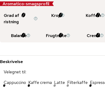
Aromatico-smagsprofil
Grad af
Krop
Koffein
ristning
Balance
Frugtnote
Crema
Beskrivelse
Velegnet til:
Cappuccino
Kaffe crema
Latte
Filterkaffe
Espress