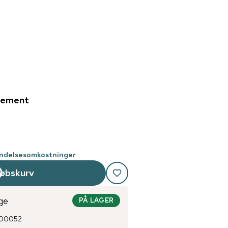
nement
endelsesomkostninger
købskurv
ge
PÅ LAGER
100052