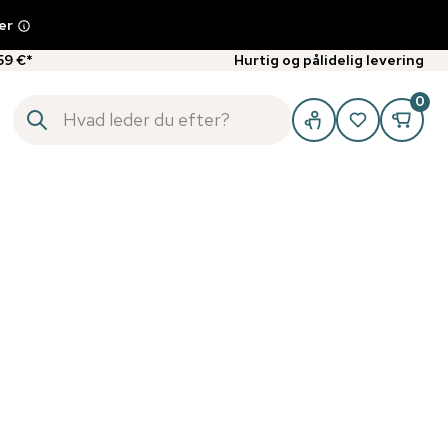
er
59 €*
Hurtig og pålidelig levering
0