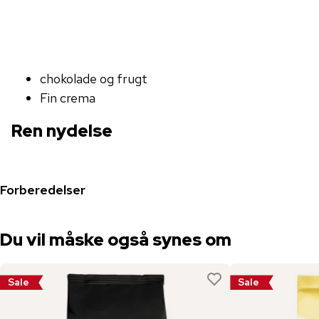
chokolade og frugt
Fin crema
Ren nydelse
Forberedelser
Du vil måske også synes om
Sale
Sale