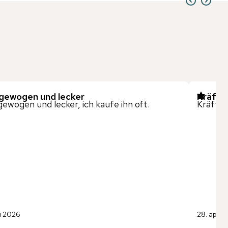
gewogen und lecker
Kräftig
ewogen und lecker, ich kaufe ihn oft.
Kräftig
ni 2026
28. april