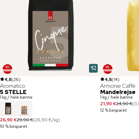
4,8
(
26
)
4,8
(
14
)
Aromatico
Armonie Caffè
5 STELLE
Mandelrejse
1 kg / hele bønne
1 kg / hele bønne
21,90 €
24,90 €
(
3,
12 % besparet
26,90 €
29,90 €
(
26,90 €
/
kg
)
10 % besparet