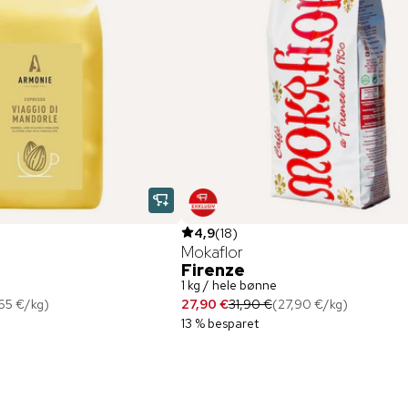
4,9
(
18
)
Mokaflor
Firenze
1 kg / hele bønne
65 €
/
kg
)
27,90 €
31,90 €
(
27,90 €
/
kg
)
13 % besparet