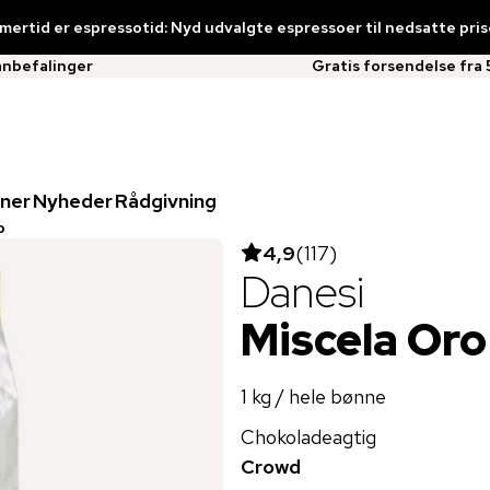
ertid er espressotid: Nyd udvalgte espressoer til nedsatte pris
anbefalinger
Gratis forsendelse fra 
ner
Nyheder
Rådgivning
o
4,9
(
117
)
Danesi
Miscela Oro
1 kg / hele bønne
Chokoladeagtig
Crowd