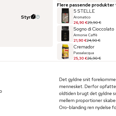
Flere passende produkter t
5 STELLE
Styrke
Aromatico
26,90 €
29,90 €
Sogno di Cioccolato
Armonie Caffè
21,90 €
24,90 €
Cremador
Passalacqua
25,30 €
26,90 €
Det gyldne snit forekomme
mennesket. Derfor opfatter 
o
oldtiden brugt det gyldne sn
mellem proportioner skaber
Oro-blanding ren nydelse f