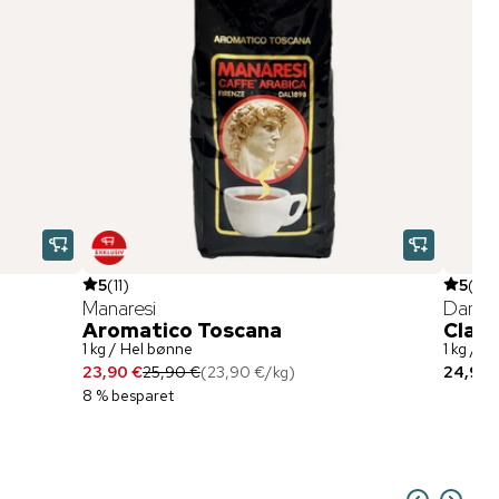
5
(
11
)
5
(
15
)
Manaresi
Danes
Aromatico Toscana
Class
1 kg / Hel bønne
1 kg / h
23,90 €
25,90 €
(
23,90 €
/
kg
)
24,90 
8 % besparet