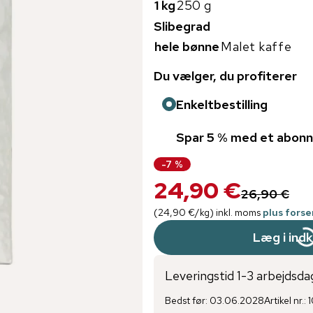
1 kg
250 g
Slibegrad
hele bønne
Malet kaffe
Du vælger, du profiterer
Enkeltbestilling
Spar 5 % med et abon
-
7
%
24,90 €
26,90 €
(
24,90 €
/
kg
)
inkl. moms
plus fors
Læg i ind
Leveringstid 1-3 arbejdsda
Bedst før
:
03.06.2028
Artikel nr.
: