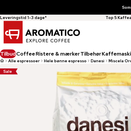
Somm
Leveringstid 1-3 dage*
Top 5 Kaffe
Tilbud
Coffee
Ristere & mærker
Tilbehør
Kaffemaski
Alle espressoer
Hele bønne espresso
Danesi
Miscela Or
Sale