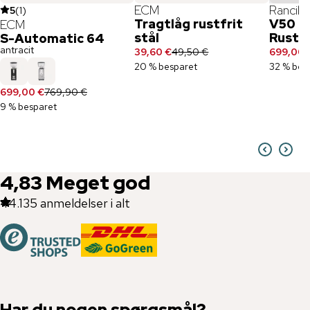
ECM
Rancilio
5
(
1
)
Tragtlåg rustfrit
V50 E
ECM
stål
Rustfr
S-Automatic 64
antracit
39,60 €
49,50 €
699,00 
20 % besparet
32 % bes
699,00 €
769,90 €
9 % besparet
4,83
Meget god
44.135
anmeldelser i alt
Har du nogen spørgsmål?