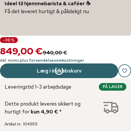
Ideel til hjemmebarista & caféer ☕️
Få det leveret hurtigt & pålideligt nu
-
10
%
849,00 €
940,00 €
inkl. moms
plus forsendelsesomkostninger
Læg i indkøbskurv
Leveringstid 1-3 arbejdsdage
PÅ LAGER
Dette produkt leveres sikkert og
hurtigt for
kun 4,90 €
*
Artikel nr.
:
104959