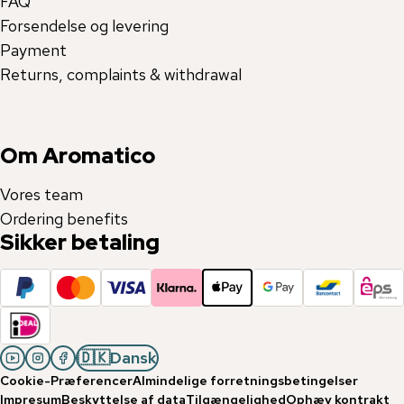
FAQ
Forsendelse og levering
Payment
Returns, complaints & withdrawal
Om Aromatico
Vores team
Ordering benefits
Sikker betaling
🇩🇰
Dansk
Cookie-Præferencer
Almindelige forretningsbetingelser
Impresum
Beskyttelse af data
Tilgængelighed
Ophæv kontrakt