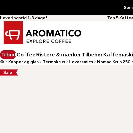
Somm
Leveringstid 1-3 dage*
Top 5 Kaffe
Tilbud
Coffee
Ristere & mærker
Tilbehør
Kaffemaski
Kopper og glas
Termokrus
Loveramics
Nomad Krus 250 
Sale