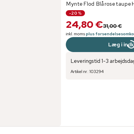
Mynte
Flod Blå
rose
taupe
-
20
%
24,80 €
31,00 €
inkl. moms
plus forsendelsesomko
Læg i ind
Leveringstid 1-3 arbejdsda
Artikel nr.
:
103294