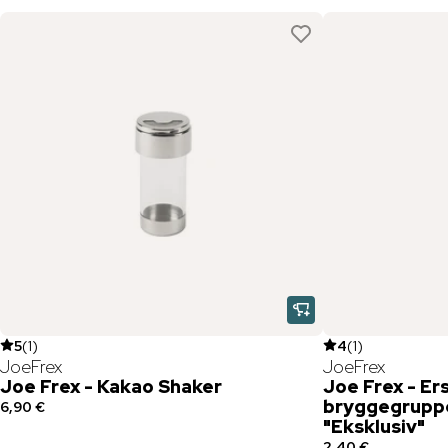
5
(
1
)
4
(
1
)
JoeFrex
JoeFrex
Joe Frex - Kakao Shaker
Joe Frex - Er
bryggegrupp
6,90 €
"Eksklusiv"
2,40 €