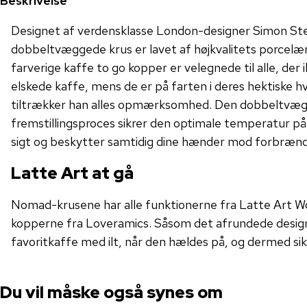
Beskrivelse
Designet af verdensklasse London-designer Simon S
dobbeltvæggede krus er lavet af højkvalitets porcelæn
farverige kaffe to go kopper er velegnede til alle, der ik
elskede kaffe, mens de er på farten i deres hektiske h
tiltrækker han alles opmærksomhed. Den dobbeltvæ
fremstillingsproces sikrer den optimale temperatur på 
sigt og beskytter samtidig dine hænder mod forbrænd
Latte Art at gå
Nomad-krusene har alle funktionerne fra Latte Art 
kopperne fra Loveramics. Såsom det afrundede design,
favoritkaffe med ilt, når den hældes på, og dermed sik
Du vil måske også synes om