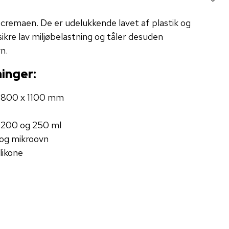
cremaen. De er udelukkende lavet af plastik og
sikre lav miljøbelastning og tåler desuden
n.
inger:
x 800 x 1100 mm
0, 200 og 250 ml
 og mikroovn
likone