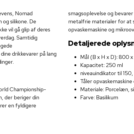
tevens, Nomad
smagsoplevelse og bevarer 
 og silikone. De
metalfrie materialer for at 
ke vil gå glip af deres
opvaskemaskine og mikroov
verdag. Samtidig
Detaljerede oplysn
ggede
dine drikkevarer på lang
Mål (B x H x D): 800 
inger.
Kapacitet: 250 ml
niveauindikator til 15
Tåler opvaskemaskine
World Championship-
Materiale: Porcelæn, si
 der beriger din
Farve: Basilikum
rer en fyldigere