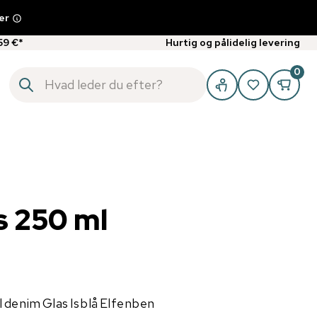
er
59 €*
Hurtig og pålidelig levering
0
 250 ml
l
denim
Glas
Isblå
Elfenben