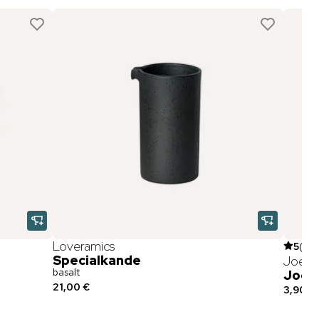
Loveramics
5
(
3
)
Specialkande
JoeFr
basalt
Joe F
21,00 €
3,90 €