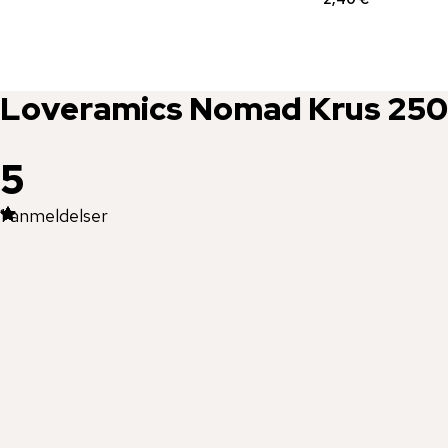
Loveramics
Nomad Krus 250
5
1
anmeldelser