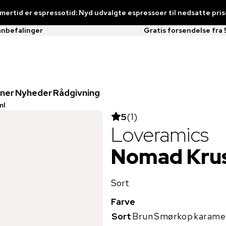
ertid er espressotid: Nyd udvalgte espressoer til nedsatte pris
anbefalinger
Gratis forsendelse fra 
ner
Nyheder
Rådgivning
ml
5
(
1
)
Loveramics
Nomad Krus
Sort
Farve
Sort
Brun
Smørkop
karame