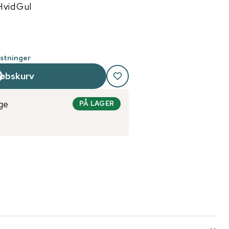
Hvid
Gul
stninger
købskurv
ge
PÅ LAGER