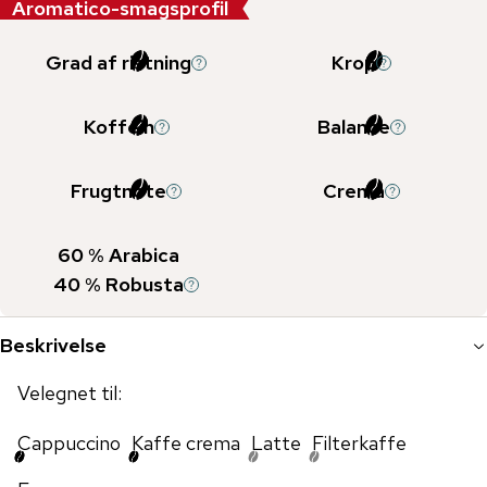
Aromatico-smagsprofil
Grad af ristning
Krop
Koffein
Balance
Frugtnote
Crema
60
% Arabica
40
% Robusta
Beskrivelse
Velegnet til:
Cappuccino
Kaffe crema
Latte
Filterkaffe