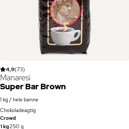
4,9
(
73
)
Manaresi
Super Bar Brown
1 kg / hele bønne
Chokoladeagtig
Crowd
1 kg
250 g