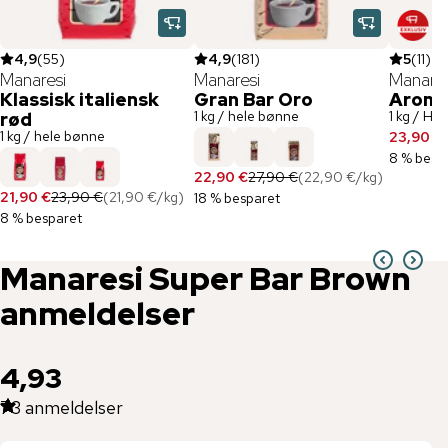
4,9
(
55
)
4,9
(
181
)
5
(
11
)
Manaresi
Manaresi
Manares
Klassisk italiensk
Gran Bar Oro
Aroma
1 kg / hele bønne
1 kg / He
rød
1 kg / hele bønne
23,90 €
8 % besp
22,90 €
27,90 €
(
22,90 €
/
kg
)
21,90 €
23,90 €
(
21,90 €
/
kg
)
18 % besparet
8 % besparet
Manaresi
Super Bar Brown
anmeldelser
4,93
73
anmeldelser