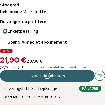
Slibegrad
hele bønne
Malet kaffe
Du vælger, du profiterer
Enkeltbestilling
Spar 5 % med et abonnement
-
8
%
21,90 €
23,90 €
(
21,90 €
/
kg
)
inkl. moms
plus forsendelsesomkostninger
Læg i indkøbskurv
Leveringstid 1-3 arbejdsdage
PÅ LAGER
Bedst før
:
31.05.2028
Artikel nr.
:
100565