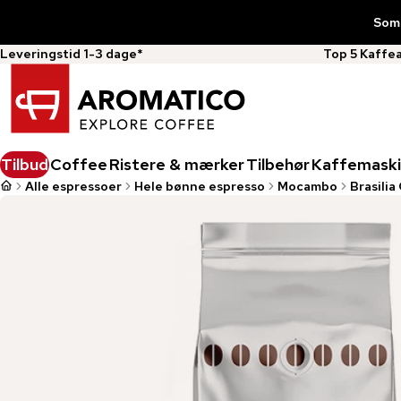
Somm
Leveringstid 1-3 dage*
Top 5 Kaffe
Tilbud
Coffee
Ristere & mærker
Tilbehør
Kaffemaski
Alle espressoer
Hele bønne espresso
Mocambo
Brasili