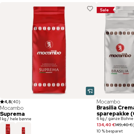
Sale
Mocambo
4,8
(
40
)
Brasilia Cre
Mocambo
sparepakke (
Suprema
6 kg / ganze Bohne
1 kg / hele bønne
134,40 €
149,40 €
10 % besparet