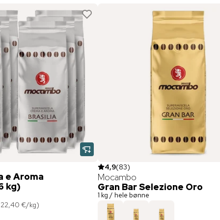
4,9
(
83
)
ma e Aroma
Mocambo
6 kg)
Gran Bar Selezione Oro
1 kg / hele bønne
(
22,40 €
/
kg
)