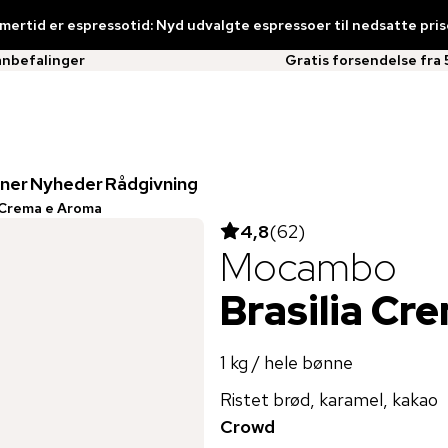
ertid er espressotid: Nyd udvalgte espressoer til nedsatte pris
anbefalinger
Gratis forsendelse fra 
ner
Nyheder
Rådgivning
a Crema e Aroma
4,8
(
62
)
Mocambo
Brasilia Cr
1 kg / hele bønne
Ristet brød, karamel, kakao
Crowd