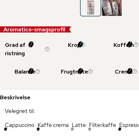
Aromatico-smagsprofil
Grad af
Krop
Koffein
ristning
Balance
Frugtnote
Crema
Beskrivelse
Velegnet til:
Cappuccino
Kaffe crema
Latte
Filterkaffe
Espress