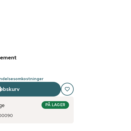
nement
endelsesomkostninger
købskurv
ge
PÅ LAGER
00090