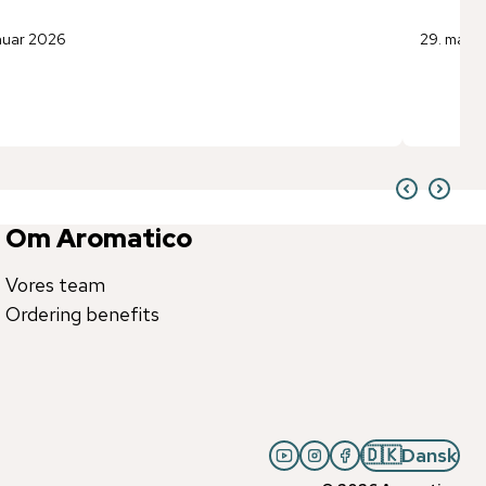
anuar 2026
29. mart
Om Aromatico
Vores team
Ordering benefits
🇩🇰
Dansk