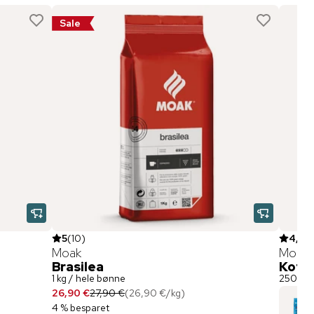
Sale
5
(
10
)
4,7
(
Moak
Moca
Brasilea
Koffe
1 kg / hele bønne
250 g /
26,90 €
27,90 €
(
26,90 €
/
kg
)
4 % besparet