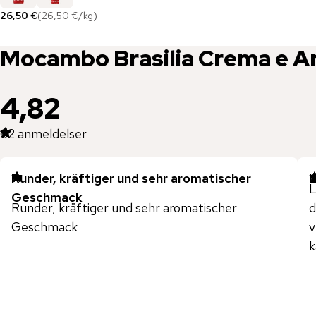
26,50 €
(
26,50 €
/
kg
)
Mocambo
Brasilia Crema e 
4,82
62
anmeldelser
Runder, kräftiger und sehr aromatischer
L
L
Geschmack
Runder, kräftiger und sehr aromatischer
d
Geschmack
v
k