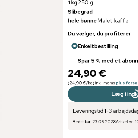
1 kg
250 g
Slibegrad
hele bønne
Malet kaffe
Du vælger, du profiterer
Enkeltbestilling
Spar 5 % med et abon
24,90 €
(
24,90 €
/
kg
)
inkl. moms
plus fors
Læg i ind
Leveringstid 1-3 arbejdsda
Bedst før
:
23.06.2028
Artikel nr.
:
1