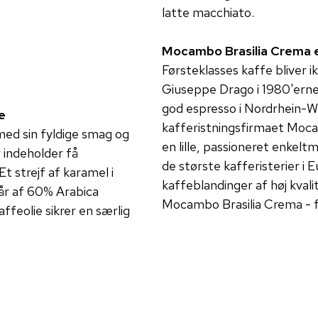
latte macchiato.
Mocambo Brasilia Crema er
Førsteklasses kaffe bliver i
Giuseppe Drago i 1980'erne 
god espresso i Nordrhein-W
e
kafferistningsfirmaet Moca
ed sin fyldige smag og
en lille, passioneret enkel
 indeholder få
de største kafferisterier i
Et strejf af karamel i
kaffeblandinger af høj kval
år af 60% Arabica
Mocambo Brasilia Crema - f
feolie sikrer en særlig