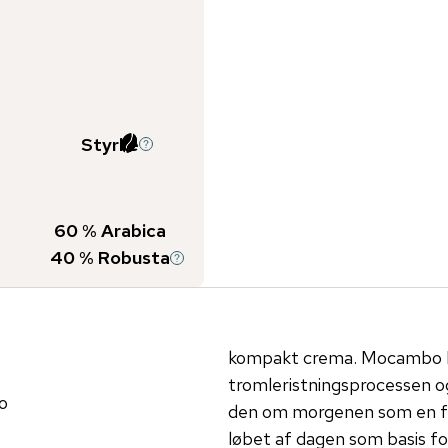
Styrke
60
% Arabica
40
% Robusta
kompakt crema. Mocambo Bra
tromleristningsprocessen og 
o
den om morgenen som en for
løbet af dagen som basis 