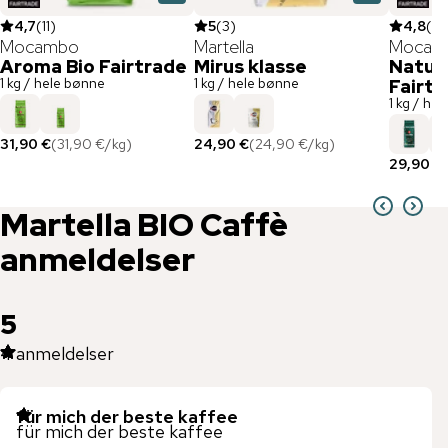
4,7
(
11
)
5
(
3
)
4,8
(
6
)
Mocambo
Martella
Mocam
Aroma Bio Fairtrade
Mirus klasse
Natura
1 kg / hele bønne
1 kg / hele bønne
Fairtr
1 kg / he
31,90 €
(
31,90 €
/
kg
)
24,90 €
(
24,90 €
/
kg
)
29,90 €
Martella
BIO Caffè
anmeldelser
5
4
anmeldelser
für mich der beste kaffee
für mich der beste kaffee