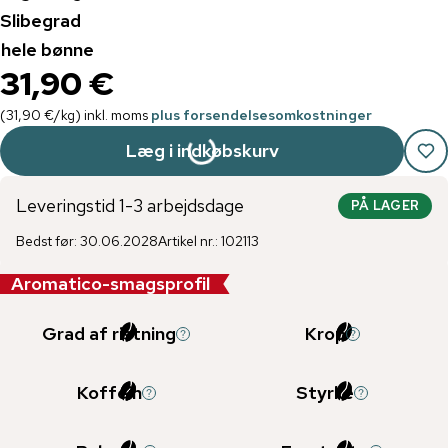
Slibegrad
hele bønne
31,90 €
(
31,90 €
/
kg
)
inkl. moms
plus forsendelsesomkostninger
Læg i indkøbskurv
Leveringstid 1-3 arbejdsdage
PÅ LAGER
Bedst før
:
30.06.2028
Artikel nr.
:
102113
Aromatico-smagsprofil
Grad af ristning
Krop
Koffein
Styrke