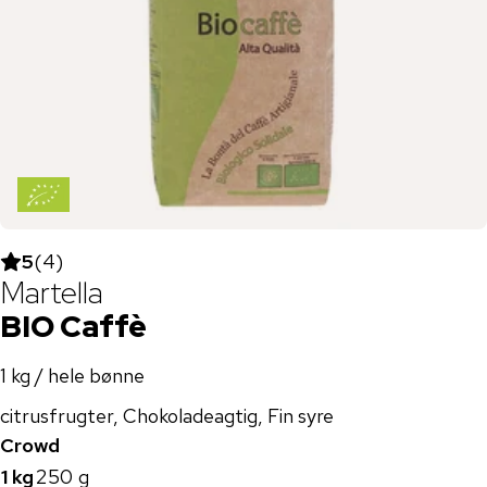
5
(
4
)
Martella
BIO Caffè
1 kg / hele bønne
citrusfrugter, Chokoladeagtig, Fin syre
Crowd
1 kg
250 g