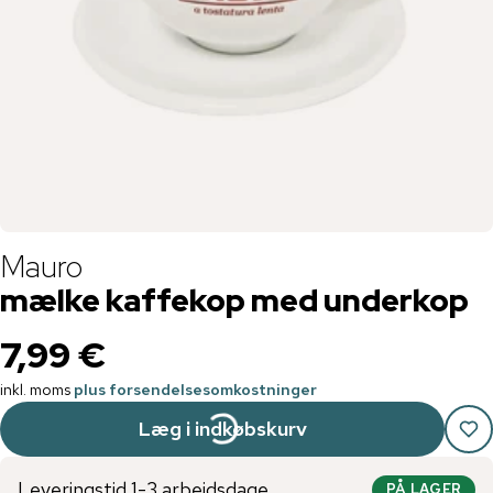
Mauro
mælke kaffekop med underkop
7,99 €
inkl. moms
plus forsendelsesomkostninger
Læg i indkøbskurv
Leveringstid 1-3 arbejdsdage
PÅ LAGER