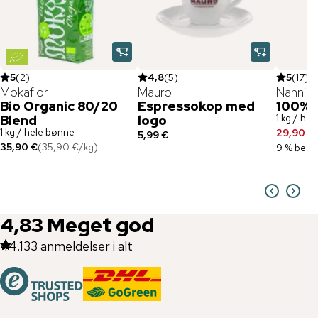
5
(
2
)
4,8
(
5
)
5
(
17
)
Mokaflor
Mauro
Nannini
Bio Organic 80/20
Espressokop med
100% 
1 kg / he
Blend
logo
1 kg / hele bønne
29,90 €
5,99 €
35,90 €
(
35,90 €
/
kg
)
9 % besp
4,83
Meget god
44.133
anmeldelser i alt