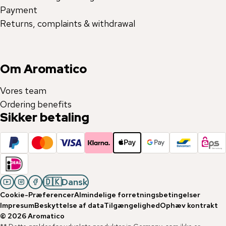
Payment
Returns, complaints & withdrawal
Om Aromatico
Vores team
Ordering benefits
Sikker betaling
🇩🇰
Dansk
Cookie-Præferencer
Almindelige forretningsbetingelser
Impresum
Beskyttelse af data
Tilgængelighed
Ophæv kontrakt
©
2026
Aromatico