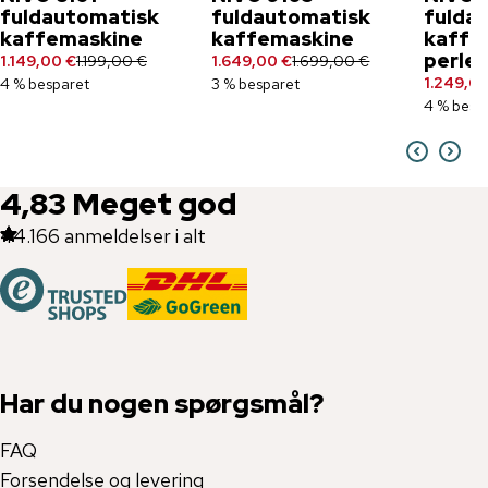
fuldautomatisk
fuldautomatisk
fulda
kaffemaskine
kaffemaskine
kaffe
perleb
1.149,00 €
1.199,00 €
1.649,00 €
1.699,00 €
1.249,00
4 % besparet
3 % besparet
4 % besp
4,83
Meget god
44.166
anmeldelser i alt
Har du nogen spørgsmål?
FAQ
Forsendelse og levering