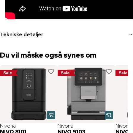
Tekniske detaljer
Du vil måske også synes om
Sale
Sale
Sale
Nivona
Nivona
Nivona
NIVO 8101
NIVO 9103
NIVO 