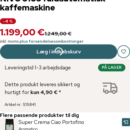
kaffemaskine
-
4
%
1.199,00 €
1.249,00 €
inkl. moms
plus forsendelsesomkostninger
Læg i indkøbskurv
Leveringstid 1-3 arbejdsdage
PÅ LAGER
Dette produkt leveres sikkert og
hurtigt for
kun 4,90 €
*
Artikel nr.
:
105841
Flere passende produkter til dig
Super Crema Ciao Portofino
Aromatico