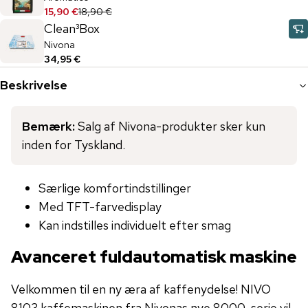
15,90 €
18,90 €
Clean³Box
Nivona
34,95 €
Beskrivelse
Bemærk:
Salg af Nivona-produkter sker kun
inden for Tyskland.
Særlige komfortindstillinger
Med TFT-farvedisplay
Kan indstilles individuelt efter smag
Avanceret fuldautomatisk maskine
Velkommen til en ny æra af kaffenydelse! NIVO
8103 kaffemaskinen fra Nivonas nye 8000-serie vil